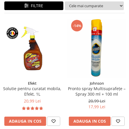
Geluri de Dus
FILTRE
Intretinere masina de spalat
Insecticide si Capcane
-14%
Odorizante
Sapunuri
Solutii desfundat tevi
Efekt
Johnson
Solutie pentru curatat mobila,
Pronto spray Multisuprafețe –
Efekt, 1L
Spray 300 ml + 100 ml
20,99 Lei
20,99 Lei
17,99 Lei
ADAUGA IN COS
ADAUGA IN COS