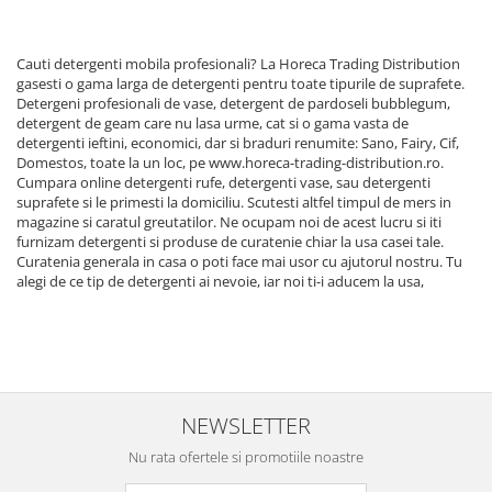
Cauti detergenti mobila profesionali? La Horeca Trading Distribution
gasesti o gama larga de detergenti pentru toate tipurile de suprafete.
Detergeni profesionali de vase, detergent de pardoseli bubblegum,
detergent de geam care nu lasa urme, cat si o gama vasta de
detergenti ieftini, economici, dar si braduri renumite: Sano, Fairy, Cif,
Domestos, toate la un loc, pe www.horeca-trading-distribution.ro.
Cumpara online detergenti rufe, detergenti vase, sau detergenti
suprafete si le primesti la domiciliu. Scutesti altfel timpul de mers in
magazine si caratul greutatilor. Ne ocupam noi de acest lucru si iti
furnizam detergenti si produse de curatenie chiar la usa casei tale.
Curatenia generala in casa o poti face mai usor cu ajutorul nostru. Tu
alegi de ce tip de detergenti ai nevoie, iar noi ti-i aducem la usa,
NEWSLETTER
Nu rata ofertele si promotiile noastre