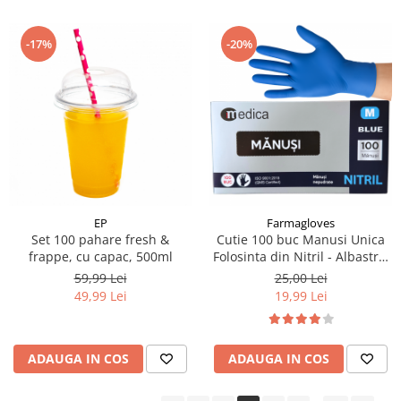
-17%
-20%
EP
Farmagloves
Set 100 pahare fresh &
Cutie 100 buc Manusi Unica
frappe, cu capac, 500ml
Folosinta din Nitril - Albastre,
Marimea M
59,99 Lei
25,00 Lei
49,99 Lei
19,99 Lei
ADAUGA IN COS
ADAUGA IN COS