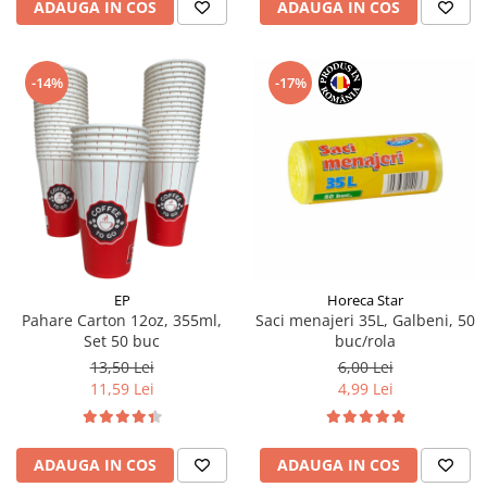
ADAUGA IN COS
ADAUGA IN COS
-14%
-17%
EP
Horeca Star
Pahare Carton 12oz, 355ml,
Saci menajeri 35L, Galbeni, 50
Set 50 buc
buc/rola
13,50 Lei
6,00 Lei
11,59 Lei
4,99 Lei
ADAUGA IN COS
ADAUGA IN COS