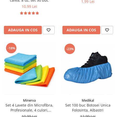
cafea, 8 oz, set 50 buc
1,99 Lei
10,99 Lei
ADAUGA IN COS
ADAUGA IN COS
-18%
-23%
Medikal
Minerva
Set 100 buc Botosei Unica
Set 4 Lavete din Microfibra,
Folosinta, Albastri
Profesionale, 4 culori,
30x30cm
12,99 Lei
10,99 Lei