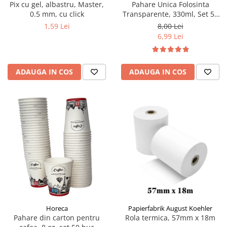
Pix cu gel, albastru, Master,
Pahare Unica Folosinta
0.5 mm, cu click
Transparente, 330ml, Set 50
bucati
1,59 Lei
8,00 Lei
6,99 Lei
ADAUGA IN COS
ADAUGA IN COS
Horeca
Papierfabrik August Koehler
Pahare din carton pentru
Rola termica, 57mm x 18m