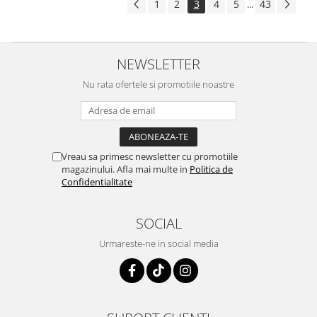
1
2
3
4
5
43
...
NEWSLETTER
Nu rata ofertele si promotiile noastre
Vreau sa primesc newsletter cu promotiile
magazinului. Afla mai multe in
Politica de
Confidentialitate
SOCIAL
Urmareste-ne in social media