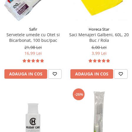
Geluri de Dus
Intretinere masina de spalat
Insecticide si Capcane
Odorizante
Safir
Horeca Star
Servetele umede cu Otet si
Saci Menajeri Galbeni, 60L, 20
Sapunuri
Bicarbonat, 100 buc/pac
Buc / Rola
Solutii desfundat tevi
21,98 Lei
6,00 Lei
16,99 Lei
3,99 Lei
ADAUGA IN COS
ADAUGA IN COS
-26%