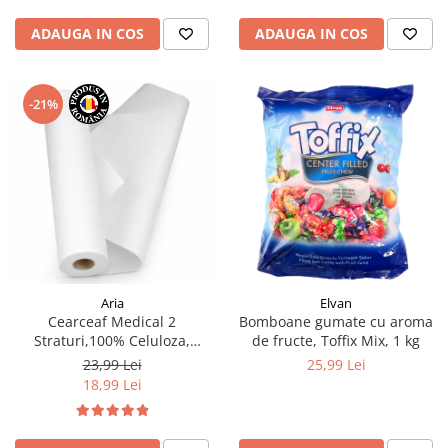
ADAUGA IN COS
ADAUGA IN COS
-21%
Aria
Elvan
Cearceaf Medical 2
Bomboane gumate cu aroma
Straturi,100% Celuloza,
de fructe, Toffix Mix, 1 kg
60cmx50m, 1kg
23,99 Lei
25,99 Lei
18,99 Lei