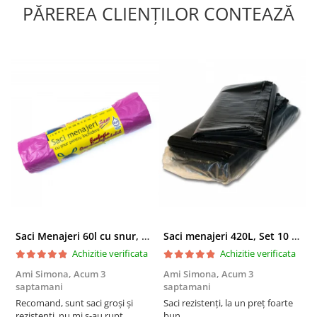
PĂREREA CLIENȚILOR CONTEAZĂ
Saci Menajeri 60l cu snur, Roz, 10buc/rola
Saci menajeri 420L, Set 10 bucati
Achizitie verificata
Achizitie verificata
Ami Simona,
Acum 3
Ami Simona,
Acum 3
N
saptamani
saptamani
F
Recomand, sunt saci groși și
Saci rezistenți, la un preț foarte
rezistenți, nu mi s-au rupt
bun.