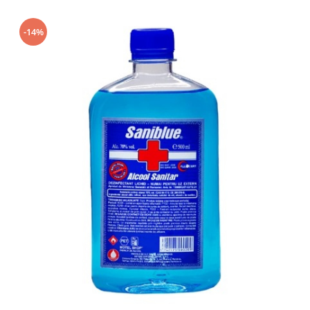
Geluri de Dus
Intretinere masina de spalat
-14%
Insecticide si Capcane
Odorizante
Sapunuri
Solutii desfundat tevi