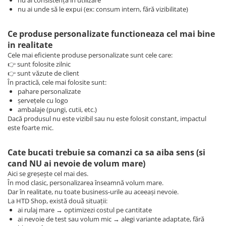
nu ai consistență în utilizare
nu ai unde să le expui (ex: consum intern, fără vizibilitate)
Ce produse personalizate functioneaza cel mai bine
in realitate
Cele mai eficiente produse personalizate sunt cele care:
👉 sunt folosite zilnic
👉 sunt văzute de client
În practică, cele mai folosite sunt:
pahare personalizate
șervețele cu logo
ambalaje (pungi, cutii, etc.)
Dacă produsul nu este vizibil sau nu este folosit constant, impactul
este foarte mic.
Cate bucati trebuie sa comanzi ca sa aiba sens (si
cand NU ai nevoie de volum mare)
Aici se greșește cel mai des.
În mod clasic, personalizarea înseamnă volum mare.
Dar în realitate, nu toate business-urile au aceeași nevoie.
La HTD Shop, există două situații:
ai rulaj mare → optimizezi costul pe cantitate
ai nevoie de test sau volum mic → alegi variante adaptate, fără