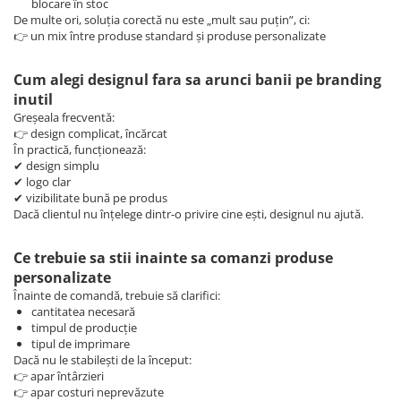
blocare în stoc
De multe ori, soluția corectă nu este „mult sau puțin”, ci:
👉 un mix între produse standard și produse personalizate
Cum alegi designul fara sa arunci banii pe branding
inutil
Greșeala frecventă:
👉 design complicat, încărcat
În practică, funcționează:
✔ design simplu
✔ logo clar
✔ vizibilitate bună pe produs
Dacă clientul nu înțelege dintr-o privire cine ești, designul nu ajută.
Ce trebuie sa stii inainte sa comanzi produse
personalizate
Înainte de comandă, trebuie să clarifici:
cantitatea necesară
timpul de producție
tipul de imprimare
Dacă nu le stabilești de la început:
👉 apar întârzieri
👉 apar costuri neprevăzute