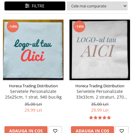
Geluri de Dus
FILTRE
Intretinere masina de spalat
Insecticide si Capcane
-14%
-14%
Odorizante
Sapunuri
Solutii desfundat tevi
Horeca Trading Distribution
Horeca Trading Distribution
Servetele Personalizate
Servetele Personalizate
25x25cm, 1 strat, 940 buc/kg
33x33cm, 2 straturi, 270
buc/kg
35,00 Lei
35,00 Lei
29,99 Lei
29,99 Lei
ADAUGA IN COS
ADAUGA IN COS