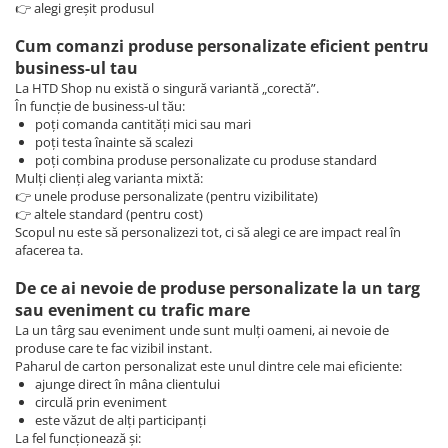
👉 alegi greșit produsul
Cum comanzi produse personalizate eficient pentru
business-ul tau
La HTD Shop nu există o singură variantă „corectă”.
În funcție de business-ul tău:
poți comanda cantități mici sau mari
poți testa înainte să scalezi
poți combina produse personalizate cu produse standard
Mulți clienți aleg varianta mixtă:
👉 unele produse personalizate (pentru vizibilitate)
👉 altele standard (pentru cost)
Scopul nu este să personalizezi tot, ci să alegi ce are impact real în
afacerea ta.
De ce ai nevoie de produse personalizate la un targ
sau eveniment cu trafic mare
La un târg sau eveniment unde sunt mulți oameni, ai nevoie de
produse care te fac vizibil instant.
Paharul de carton personalizat este unul dintre cele mai eficiente:
ajunge direct în mâna clientului
circulă prin eveniment
este văzut de alți participanți
La fel funcționează și: