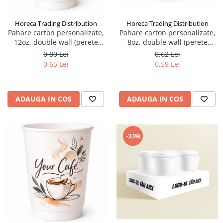
Horeca Trading Distribution
Horeca Trading Distribution
Pahare carton personalizate,
Pahare carton personalizate,
12oz, double wall (perete
8oz, double wall (perete
dublu)
dublu)
0,80 Lei
0,62 Lei
0,65 Lei
0,59 Lei
ADAUGA IN COS
ADAUGA IN COS
-33%