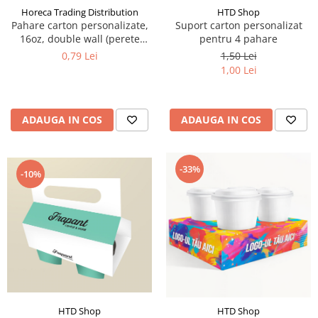
Horeca Trading Distribution
HTD Shop
Pahare carton personalizate,
Suport carton personalizat
16oz, double wall (perete
pentru 4 pahare
dublu)
0,79 Lei
1,50 Lei
1,00 Lei
ADAUGA IN COS
ADAUGA IN COS
-33%
-10%
HTD Shop
HTD Shop