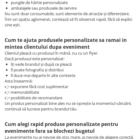
pungile de hârtie personalizate
ambalajele sau produsele de servire
Nu sunt doar consumabile, sunt elemente de atracție și diferențiere.
Într-un spațiu aglomerat, contează să fii observat rapid, fără să explici
cine ești.
Cum te ajuta produsele personalizate sa ramai in
mintea clientului dupa eveniment
Clientul pleacă cu produsul în mână, nu cu un flyer.
Dacă produsul este personalizat:
îți vede brandul și după ce pleacă
îl poate fotografia și distribui
îl duce mai departe în alte contexte
Asta înseamnă:
👉 expunere fără cost suplimentar
👉 memorabilitate
👉 posibilitate de recomandare
Un produs personalizat bine ales nu se oprește la momentul vânzării,
continuă să lucreze pentru brandul tău.
Cum alegi rapid produse personalizate pentru
evenimente fara sa blochezi bugetul
La evenimente nu ai nevoie de stoc mare, ai nevoie de alegere corectă.