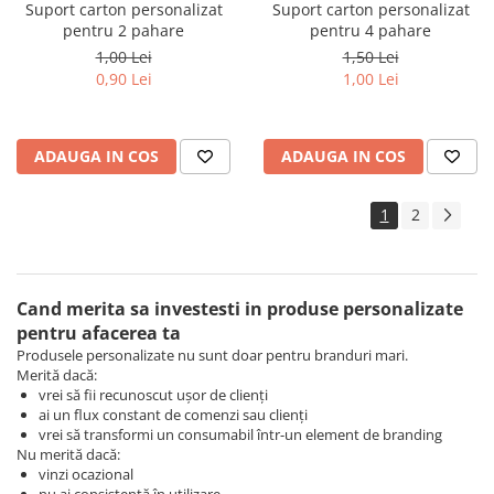
Suport carton personalizat
Suport carton personalizat
pentru 2 pahare
pentru 4 pahare
1,00 Lei
1,50 Lei
0,90 Lei
1,00 Lei
ADAUGA IN COS
ADAUGA IN COS
1
2
Cand merita sa investesti in produse personalizate
pentru afacerea ta
Produsele personalizate nu sunt doar pentru branduri mari.
Merită dacă:
vrei să fii recunoscut ușor de clienți
ai un flux constant de comenzi sau clienți
vrei să transformi un consumabil într-un element de branding
Nu merită dacă:
vinzi ocazional