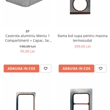
EP
Caserola aluminiu Meniu 1
Rama bol supa pentru masina
Compartiment + Capac, Set
termosudat
100 buc
130,00 Lei
399,00 Lei
95,00 Lei
ADAUGA IN COS
ADAUGA IN COS