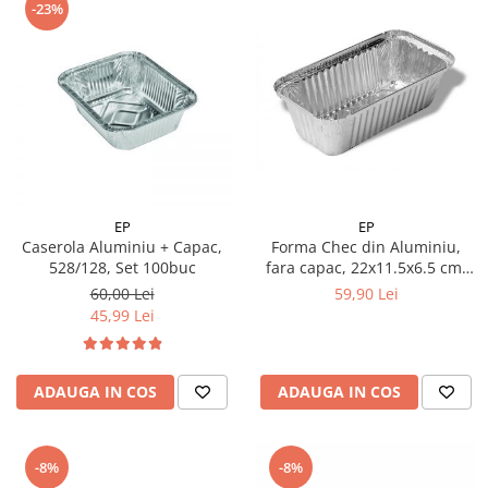
-23%
EP
EP
Caserola Aluminiu + Capac,
Forma Chec din Aluminiu,
528/128, Set 100buc
fara capac, 22x11.5x6.5 cm,
813/108 Set 100buc
60,00 Lei
59,90 Lei
45,99 Lei
ADAUGA IN COS
ADAUGA IN COS
-8%
-8%