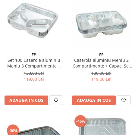
EP
EP
Set 100 Caserole aluminiu
Caserola aluminiu Meniu 2
Meniu 3 Compartimente +
Compartimente + Capac, Set
Capac
100 buc
130,00 Lei
130,00 Lei
119,00 Lei
119,00 Lei
ADAUGA IN COS
ADAUGA IN COS
-46%
-36%