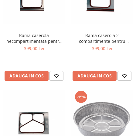
Rama caserola
Rama caserola 2
necompartimentata pentru
compartimente pentru
masina de termosudat
masina de termosudat
399,00 Lei
399,00 Lei
ADAUGA IN COS
ADAUGA IN COS
-15%