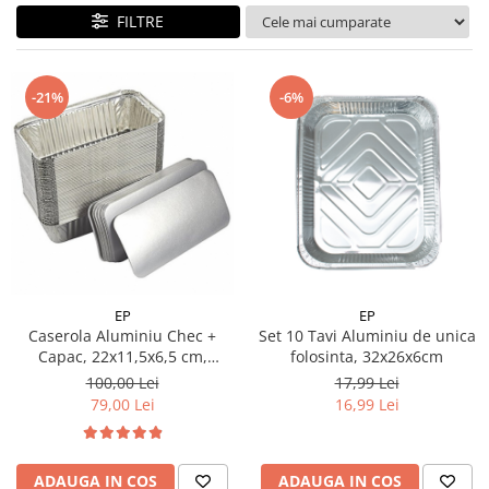
Geluri de Dus
FILTRE
Intretinere masina de spalat
Insecticide si Capcane
-21%
-6%
Odorizante
Sapunuri
Solutii desfundat tevi
EP
EP
Caserola Aluminiu Chec +
Set 10 Tavi Aluminiu de unica
Capac, 22x11,5x6,5 cm,
folosinta, 32x26x6cm
813/108, Set 100buc
100,00 Lei
17,99 Lei
79,00 Lei
16,99 Lei
ADAUGA IN COS
ADAUGA IN COS