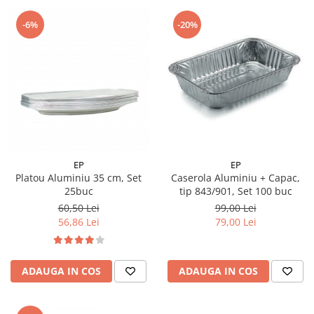
-6%
-20%
EP
EP
Platou Aluminiu 35 cm, Set
Caserola Aluminiu + Capac,
25buc
tip 843/901, Set 100 buc
60,50 Lei
99,00 Lei
56,86 Lei
79,00 Lei
ADAUGA IN COS
ADAUGA IN COS