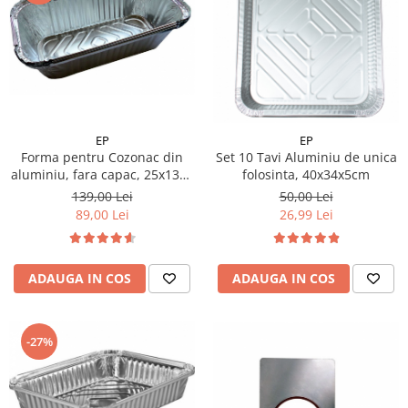
EP
EP
Forma pentru Cozonac din
Set 10 Tavi Aluminiu de unica
aluminiu, fara capac, 25x13x7
folosinta, 40x34x5cm
cm, 816/112, Set 100 buc
139,00 Lei
50,00 Lei
89,00 Lei
26,99 Lei
ADAUGA IN COS
ADAUGA IN COS
-27%