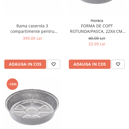
Horeca
Rama caserola 3
FORMA DE COPT
compartimente pentru
ROTUNDA/PASCA, 22X4 CM,
masina de termosudat
50BUC/SET
399,00 Lei
40,00 Lei
33,99 Lei
ADAUGA IN COS
ADAUGA IN COS
-16%