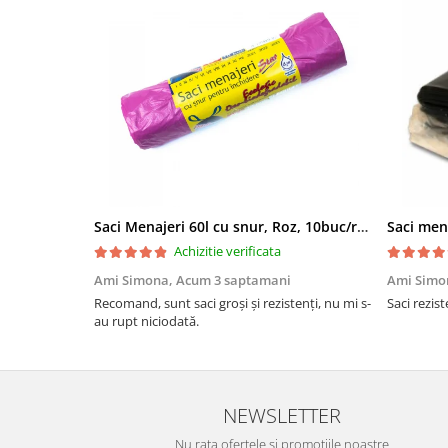
Saci Menajeri 60l cu snur, Roz, 10buc/rola
Saci men
Achizitie verificata
Ami Simona,
Acum 3 saptamani
Ami Simo
Recomand, sunt saci groși și rezistenți, nu mi s-
Saci rezist
au rupt niciodată.
NEWSLETTER
Nu rata ofertele si promotiile noastre