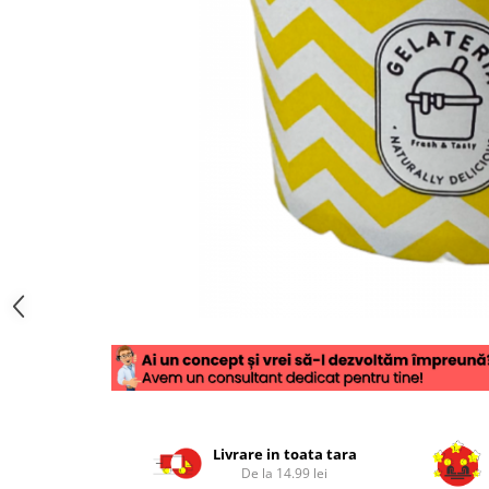
Livrare in toata tara
De la 14.99 lei