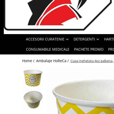
Geluri de Dus
Intretinere masina de spalat
Insecticide si Capcane
Odorizante
Sapunuri
ACCESORII CURATENIE
DETERGENTI
HARTI
Solutii desfundat tevi
CONSUMABILE MEDICALE
PACHETE PROMO
PR
Home /
Ambalaje HoReCa /
Cupa inghetata 4oz galbena, 