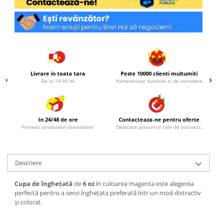
Livrare in toata tara
Peste 10000 clienti multumiti
De la 14.99 lei
Parteneriate durabile si de incredere
In 24/48 de ore
Contacteaza-ne pentru oferte
Primesti produsele comandate!
Dedicate planurilor tale de business.
Descriere
Cupa de înghețată
de
6 oz
în culoarea magenta este alegerea
perfectă pentru a servi înghețata preferată într-un mod distractiv
și colorat.