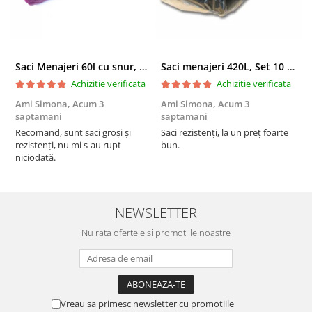
Saci Menajeri 60l cu snur, Roz, 10buc/rola
Saci menajeri 420L, Set 10 bucati
Achizitie verificata
Achizitie verificata
Ami Simona,
Acum 3
Ami Simona,
Acum 3
N
saptamani
saptamani
F
Recomand, sunt saci groși și
Saci rezistenți, la un preț foarte
rezistenți, nu mi s-au rupt
bun.
niciodată.
NEWSLETTER
Nu rata ofertele si promotiile noastre
Vreau sa primesc newsletter cu promotiile