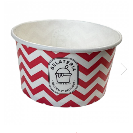
Geluri de Dus
Intretinere masina de spalat
Insecticide si Capcane
Odorizante
Sapunuri
Solutii desfundat tevi