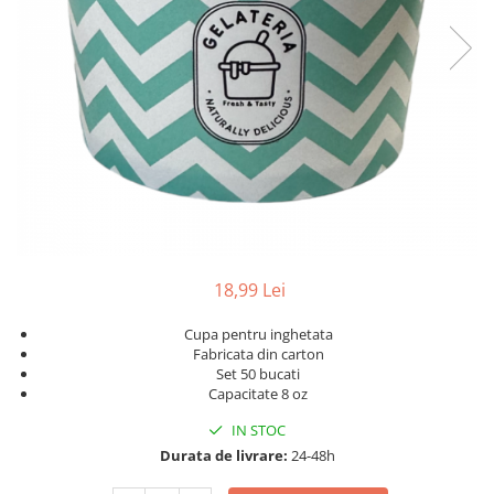
Geluri de Dus
Intretinere masina de spalat
Insecticide si Capcane
Odorizante
Sapunuri
Solutii desfundat tevi
18,99 Lei
Cupa pentru inghetata
Fabricata din carton
Set 50 bucati
Capacitate 8 oz
IN STOC
Durata de livrare:
24-48h