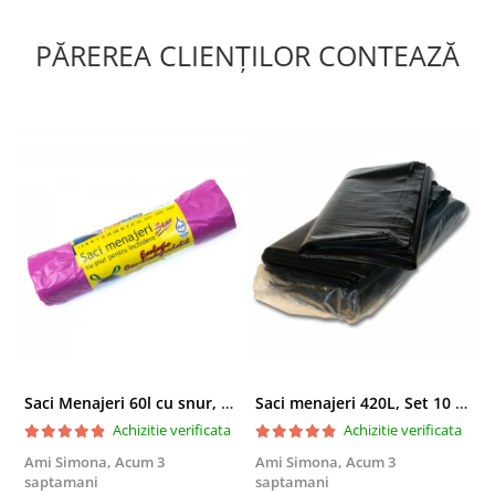
PĂREREA CLIENȚILOR CONTEAZĂ
Saci Menajeri 60l cu snur, Roz, 10buc/rola
Saci menajeri 420L, Set 10 bucati
Achizitie verificata
Achizitie verificata
Ami Simona,
Acum 3
Ami Simona,
Acum 3
N
saptamani
saptamani
F