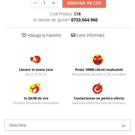
ADAUGA IN COS
Cod Produs:
CI8
Ai nevoie de ajutor?
0733.564.960
Adauga la Favorite
Cere informatii
Livrare in toata tara
Peste 10000 clienti multumiti
De la 14.99 lei
Parteneriate durabile si de incredere
In 24/48 de ore
Contacteaza-ne pentru oferte
Primesti produsele comandate!
Dedicate planurilor tale de business.
Descriere