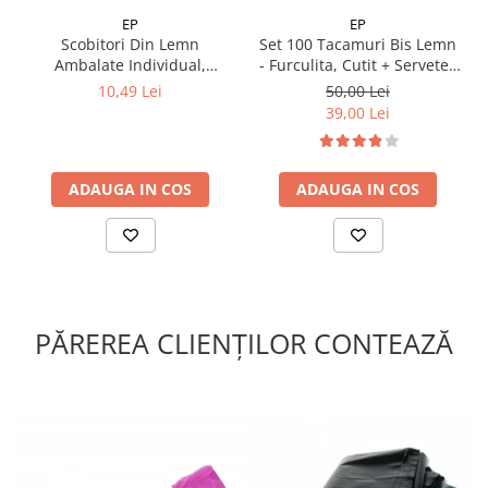
EP
EP
Scobitori Din Lemn
Set 100 Tacamuri Bis Lemn
Ambalate Individual,
- Furculita, Cutit + Servetel,
6,5x2mm, 1000 bucati
ambalate individual
10,49 Lei
50,00 Lei
39,00 Lei
ADAUGA IN COS
ADAUGA IN COS
PĂREREA CLIENȚILOR CONTEAZĂ