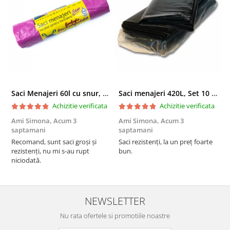
Saci Menajeri 60l cu snur, Roz, 10buc/rola
Saci menajeri 420L, Set 10 bucati
Achizitie verificata
Achizitie verificata
Ami Simona,
Acum 3
Ami Simona,
Acum 3
N
saptamani
saptamani
F
Recomand, sunt saci groși și
Saci rezistenți, la un preț foarte
rezistenți, nu mi s-au rupt
bun.
niciodată.
NEWSLETTER
Nu rata ofertele si promotiile noastre