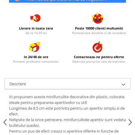
Livrare in toata tara
Peste 10000 clienti multumiti
De la 14.99 lei
Parteneriate durabile si de incredere
In 24/48 de ore
Contacteaza-ne pentru oferte
Primesti produsele comandate!
Dedicate planurilor tale de business.
Descriere
Iti propunem aceste minifurculite decorative din plastic, colorate,
ideale pentru prepararea aperitivelor cu stil!
Lungimea de 8.5 cm este potrivita pentru un aperitiv simplu si de
efect.
Nelipsite de la orice petrecere, minifurculitele aperitiv sunt vedeta
bufetului suedez.
Pentru un pus de efect creaza si aperitive diferite in functie de