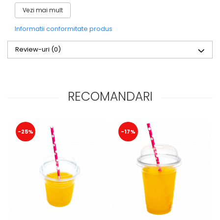
Cauti paie pentru boba tea? In sfarsit le-ai gasit!
Diametru 1.2 cm si ambalate individual!
Vezi mai mult
Informatii conformitate produs
Review-uri
(0)
RECOMANDARI
-25%
-17%