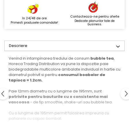
Contacteaza-ne pentru oferte
In 24/48 de ore
Dedicate planurilor tale de
Primesti produsele comandate!
business.
Descriere
Venind in intampinarea tredului de consum
bubble tea
,
Horeca Trading Distribution va pune la dispozitie paie
biodegradabile multicolore ambalate individual in hartie cu
diametrul potrivit si pentru
consumul boabelor de
tapioca = 1.2cm.
Paie 12mm diametru cu o lungime de 195mm, sunt
potrivite pentru bauturile cu o consistenta mai
vascoasa
- de tip smoothie, shake-uri sau bubble tea.
Cu o lungime de 195mm permit folosirea impreuna cu
paharele cu capac bombat.