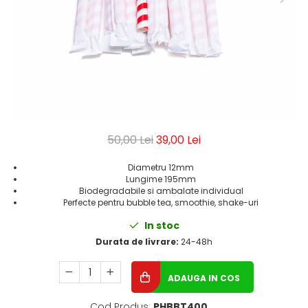
Geluri de Dus
Intretinere masina de spalat
Insecticide si Capcane
Odorizante
Sapunuri
Solutii desfundat tevi
50,00 Lei
39,00 Lei
Diametru 12mm
Lungime 195mm
Biodegradabile si ambalate individual
Perfecte pentru bubble tea, smoothie, shake-uri
In stoc
Durata de livrare:
24-48h
ADAUGA IN COS
Cod Produs:
PHBBT400