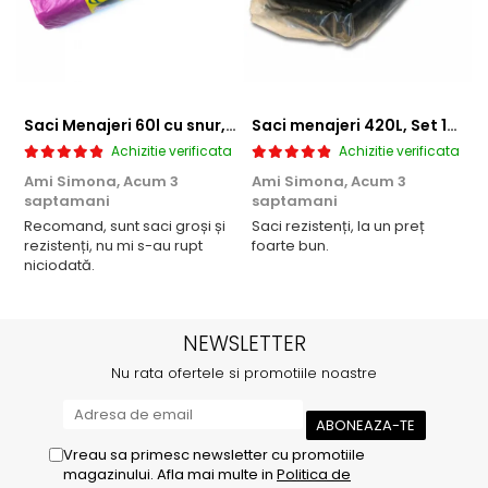
Saci Menajeri 60l cu snur, Roz, 10buc/rola
Saci menajeri 420L, Set 10 bucati
Achizitie verificata
Achizitie verificata
Ami Simona,
Acum 3
Ami Simona,
Acum 3
N
saptamani
saptamani
F
Recomand, sunt saci groși și
Saci rezistenți, la un preț
rezistenți, nu mi s-au rupt
foarte bun.
niciodată.
NEWSLETTER
Nu rata ofertele si promotiile noastre
Vreau sa primesc newsletter cu promotiile
magazinului. Afla mai multe in
Politica de