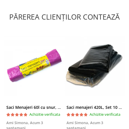
PĂREREA CLIENȚILOR CONTEAZĂ
Saci Menajeri 60l cu snur, Roz, 10buc/rola
Saci menajeri 420L, Set 10 bucati
Achizitie verificata
Achizitie verificata
Ami Simona,
Acum 3
Ami Simona,
Acum 3
N
saptamani
saptamani