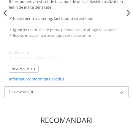
Iti propunem acest set de tacamuri de unica folosinta realizat din
lemn de inalta densitate.
✓
Ideale pentru catering, fast food si street food
✓ Igienic:
clientul este prima persoana care atinge tacamurile
✓ Economic:
cel mai avantajos set de tacamuri
Dimensiuni:
tacamuri: lungime 16.5cm
servetel: 22x22cm
VEZI MAI MULT
Informatii conformitate produs
Review-uri
(0)
RECOMANDARI