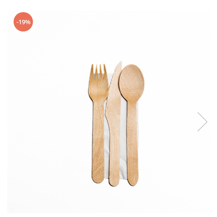
Geluri de Dus
Intretinere masina de spalat
-19%
Insecticide si Capcane
Odorizante
Sapunuri
Solutii desfundat tevi