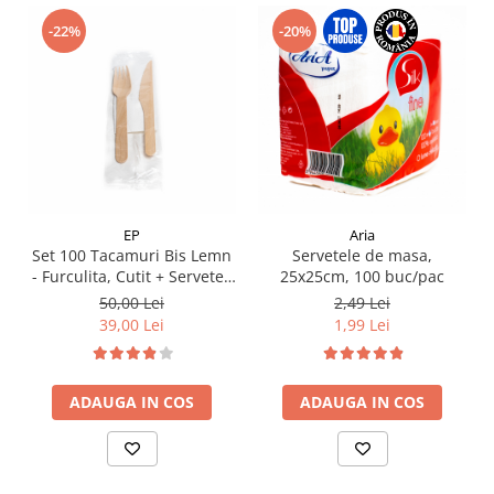
-22%
-20%
EP
Aria
Set 100 Tacamuri Bis Lemn
Servetele de masa,
- Furculita, Cutit + Servetel,
25x25cm, 100 buc/pac
ambalate individual
50,00 Lei
2,49 Lei
39,00 Lei
1,99 Lei
ADAUGA IN COS
ADAUGA IN COS