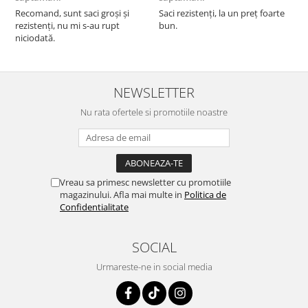
F
Recomand, sunt saci groși și
Saci rezistenți, la un preț foarte
rezistenți, nu mi s-au rupt
bun.
niciodată.
NEWSLETTER
Nu rata ofertele si promotiile noastre
Vreau sa primesc newsletter cu promotiile
magazinului. Afla mai multe in
Politica de
Confidentialitate
SOCIAL
Urmareste-ne in social media