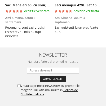
Saci Menajeri 60l cu snur, Roz, 10buc/rola
Saci menajeri 420L, Set 10 bucati
Achizitie verificata
Achizitie verificata
Ami Simona,
Acum 3
Ami Simona,
Acum 3
N
saptamani
saptamani
F
Recomand, sunt saci groși și
Saci rezistenți, la un preț foarte
rezistenți, nu mi s-au rupt
bun.
niciodată.
NEWSLETTER
Nu rata ofertele si promotiile noastre
Vreau sa primesc newsletter cu promotiile
magazinului. Afla mai multe in
Politica de
Confidentialitate