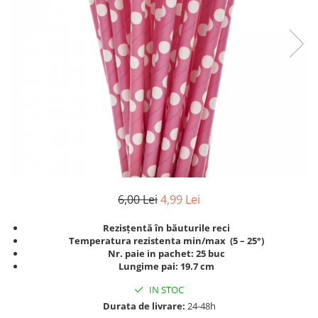
Geluri de Dus
Intretinere masina de spalat
Insecticide si Capcane
Odorizante
Sapunuri
Solutii desfundat tevi
6,00 Lei
4,99 Lei
Rezisțentă în băuturile reci
Temperatura rezistenta min/max (5 – 25°)
Nr. paie in pachet: 25 buc
Lungime pai: 19.7 cm
IN STOC
Durata de livrare:
24-48h