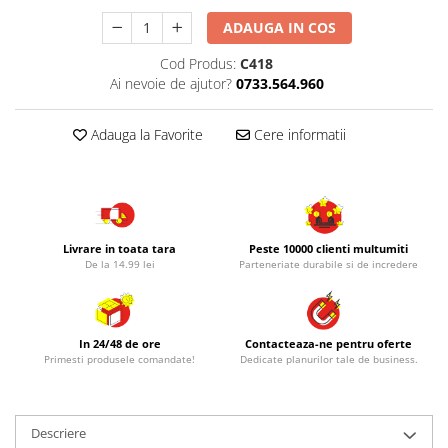
ADAUGA IN COS
Cod Produs:
C418
Ai nevoie de ajutor?
0733.564.960
Adauga la Favorite
Cere informatii
Livrare in toata tara
Peste 10000 clienti multumiti
De la 14.99 lei
Parteneriate durabile si de incredere
In 24/48 de ore
Contacteaza-ne pentru oferte
Primesti produsele comandate!
Dedicate planurilor tale de business.
Descriere