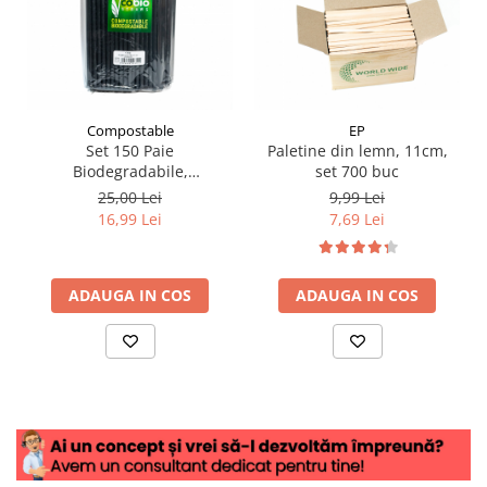
Compostable
EP
Set 150 Paie
Paletine din lemn, 11cm,
Biodegradabile,
set 700 buc
Compostabile, Drepte,
25,00 Lei
9,99 Lei
Negre, 250X8mm
16,99 Lei
7,69 Lei
ADAUGA IN COS
ADAUGA IN COS