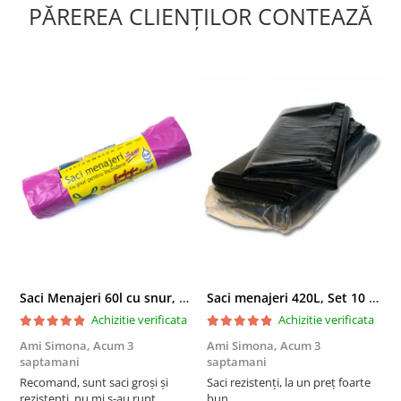
PĂREREA CLIENȚILOR CONTEAZĂ
Saci Menajeri 60l cu snur, Roz, 10buc/rola
Saci menajeri 420L, Set 10 bucati
Achizitie verificata
Achizitie verificata
Ami Simona,
Acum 3
Ami Simona,
Acum 3
N
saptamani
saptamani
F
Recomand, sunt saci groși și
Saci rezistenți, la un preț foarte
rezistenți, nu mi s-au rupt
bun.