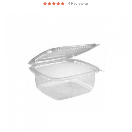
Geluri de Dus
4 Review-uri
Intretinere masina de spalat
Insecticide si Capcane
Odorizante
Sapunuri
Solutii desfundat tevi