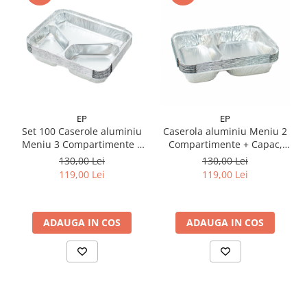
EP
EP
Set 100 Caserole aluminiu
Caserola aluminiu Meniu 2
Meniu 3 Compartimente +
Compartimente + Capac,
Capac
Set 100 buc
130,00 Lei
130,00 Lei
119,00 Lei
119,00 Lei
ADAUGA IN COS
ADAUGA IN COS