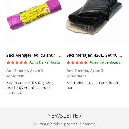
Saci Menajeri 60l cu snur, Roz, 10buc/rola
Saci menajeri 420L, Set 10 bucati
Achizitie verificata
Achizitie verificata
Ami Simona,
Acum 3
Ami Simona,
Acum 3
N
saptamani
saptamani
F
Recomand, sunt saci groși și
Saci rezistenți, la un preț foarte
rezistenți, nu mi s-au rupt
bun.
niciodată.
NEWSLETTER
Nu rata ofertele si promotiile noastre