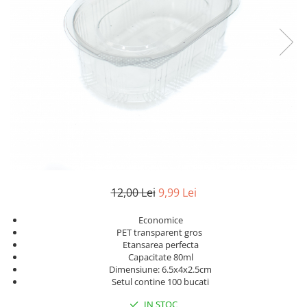
Geluri de Dus
Intretinere masina de spalat
Insecticide si Capcane
Odorizante
Sapunuri
Solutii desfundat tevi
12,00 Lei
9,99 Lei
Economice
PET transparent gros
Etansarea perfecta
Capacitate 80ml
Dimensiune: 6.5x4x2.5cm
Setul contine 100 bucati
IN STOC