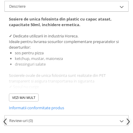
Descriere
Sosiere de unica folosinta din plastic cu capac atasat,
capacitate 50ml, inchidere ermetica.
✓
Dedicate utilizarii in industria Horeca.
Ideale pentru livrarea sosurilor complementare preparatelor si
deserturilor:
sos pentru pizza
ketchup, mustar, maioneza
dressinguri salate
Sosierele ovale de unica folosinta sunt realizate din PET
transparent si asigura transportarea in siguranta
✓
Sosul nu curge
✓
PET gros, rezistent
VEZI MAI MULT
Dimensiune:
6.5x4cm, inaltime 2.5cm
Informatii conformitate produs
Comanda online sosiere pentru catering la un pret excelent, de la
Horeca Trading Distribution.
Review-uri
(0)