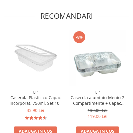
RECOMANDARI
-8%
EP
EP
Caserola Plastic cu Capac
Caserola aluminiu Meniu 2
Incorporat, 750ml, Set 100
Compartimente + Capac,
buc
Set 100 buc
33,90 Lei
130,00 Lei
119,00 Lei
ADAUGA IN COS
ADAUGA IN COS