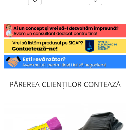
PĂREREA CLIENȚILOR CONTEAZĂ