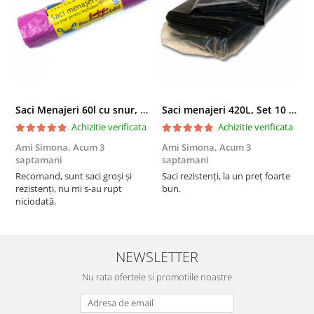
Saci Menajeri 60l cu snur, Roz, 10buc/rola
Saci menajeri 420L, Set 10 bucati
Achizitie verificata
Achizitie verificata
Ami Simona,
Acum 3
Ami Simona,
Acum 3
N
saptamani
saptamani
F
Recomand, sunt saci groși și
Saci rezistenți, la un preț foarte
rezistenți, nu mi s-au rupt
bun.
niciodată.
NEWSLETTER
Nu rata ofertele si promotiile noastre