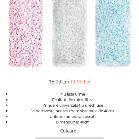
Geluri de Dus
Intretinere masina de spalat
Insecticide si Capcane
Odorizante
Sapunuri
Solutii desfundat tevi
15,00 Lei
11,99 Lei
Nu lasa urme
Realizat din microfibra
Prindere universala tip urechiuse
Se potriveste pentru toate sistemele de 40cm.
Utilizare umed sau uscat.
Dimensiune: 40cm
Culoare
: