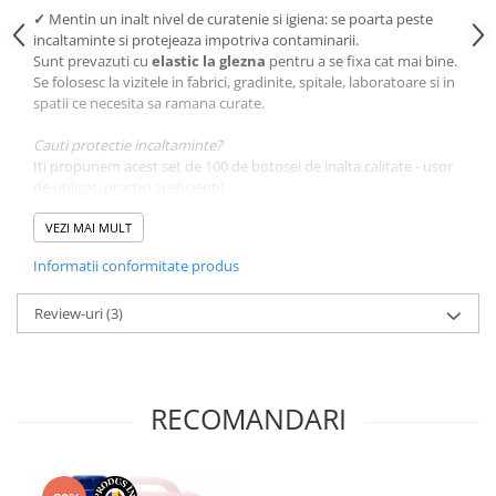
✓
Mentin un inalt nivel de curatenie si igiena: se poarta peste
incaltaminte si protejeaza impotriva contaminarii.
Sunt prevazuti cu
elastic la glezna
pentru a se fixa cat mai bine.
Se folosesc la vizitele in fabrici, gradinite, spitale, laboratoare si in
spatii ce necesita sa ramana curate.
Cauti protectie incaltaminte?
Iti propunem acest set de 100 de botosei de inalta calitate - usor
de utilizat, practici si eficienti!
Comanda ACUM botosei de unica folosinta la cel mai bun
VEZI MAI MULT
raport calitate-pret, de la Horeca Trading Distribution!
Informatii conformitate produs
Review-uri
(3)
RECOMANDARI