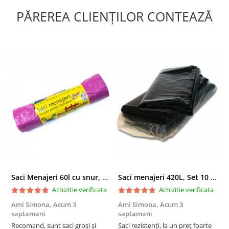
PĂREREA CLIENȚILOR CONTEAZĂ
Saci Menajeri 60l cu snur, Roz, 10buc/rola
Saci menajeri 420L, Set 10 bucati
Achizitie verificata
Achizitie verificata
Ami Simona,
Acum 3
Ami Simona,
Acum 3
N
saptamani
saptamani
F
Recomand, sunt saci groși și
Saci rezistenți, la un preț foarte