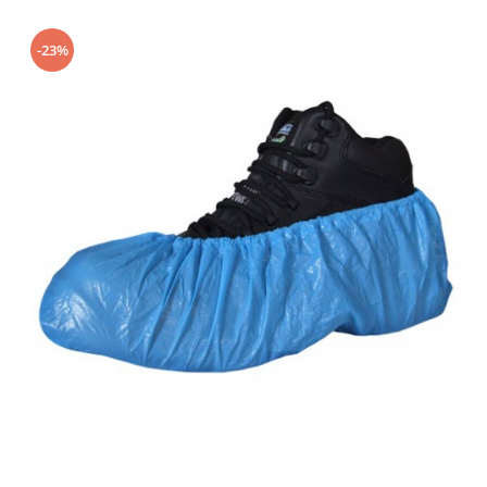
Geluri de Dus
Intretinere masina de spalat
-23%
Insecticide si Capcane
Odorizante
Sapunuri
Solutii desfundat tevi