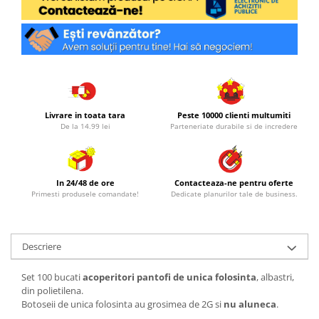
Livrare in toata tara
Peste 10000 clienti multumiti
De la 14.99 lei
Parteneriate durabile si de incredere
In 24/48 de ore
Contacteaza-ne pentru oferte
Primesti produsele comandate!
Dedicate planurilor tale de business.
Descriere
Set 100 bucati
acoperitori pantofi de unica folosinta
, albastri,
din polietilena.
Botoseii de unica folosinta au grosimea de 2G si
nu aluneca
.