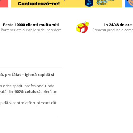
Peste 10000 clienti multumiti
In 24/48 de ore
Parteneriate durabile si de incredere
Primesti produsele com
, pretăiat – igienă rapidă și
în orice spațiu profesional unde
izată din
100% celuloză
, oferă un
rapidă și controlată: rupi exact cât