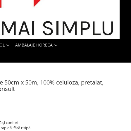
OL
AMBALAJE HORECA
e 50cm x 50m, 100% celuloza, pretaiat,
onsult
 și confort
 rapidă, fără risipă