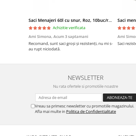
Fiind pretăiat și realizat din celuloză, produsul oferă
randam
redus per client
, fiind o alegere practică pentru consum zi
Saci Menajeri 60l cu snur, Roz, 10buc/rola
Saci men
✔️ De ce să alegi HTD Shop:
Achizitie verificata
livrare rapidă 24–48h
Ami Simona,
Acum 3 saptamani
Ami Simo
stocuri constante
posibilitate discount la cantitate
Recomand, sunt saci groși și rezistenți, nu mi s-
Saci rezist
au rupt niciodată.
NEWSLETTER
Nu rata ofertele si promotiile noastre
Vreau sa primesc newsletter cu promotiile magazinului.
Afla mai multe in
Politica de Confidentialitate