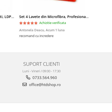
Saci menajeri 35L, Ultrarezistenti, LDPE, 15 buc/rola
Set 4 Lavete din Microfibra, Profesionale, 4 culori, 30x30cm
Achizitie verificata
Antonela Deacu,
Acum 1 luna
Amalia Fili
recomand cu incredere
Excelente, me
SUPORT CLIENTI
Luni - Vineri / 09:00 - 17:30
0733.564.960
office@htdshop.ro