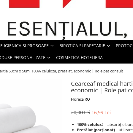
E IGIENICA SI PROSOAPE
BIROTICA SI PAPETARIE
PROTOC
ODUSE PERSONALIZATE
COSMETICA HOTELIERA
artie 50cm x 50m, 100% celuloza, pretaiat, economic | Role pat consult
Cearceaf medical harti
economic | Role pat c
Horeca RO
20,00 Lei
16,99 Lei
100% celuloză
– absorbție bună
Pretăiat (porționat)
– utilizare