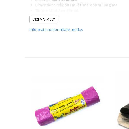
Dimensiune rolă:
50 cm lățime x 50 m lungime
Tip:
pretăiat / porționat
Culoare: alb
VEZI MAI MULT
Compatibil cu suporturi standard pentru role de pat
Informatii conformitate produs
✔️ Avantaje în utilizare:
Igienă rapidă între clienți/pacienți
Consum controlat
datorită porționării
Aplicare ușoară pe patul de consultație
Nu necesită spălare – produs de unică folosință
✔️ Unde se folosește:
clinici medicale și stomatologice
saloane de înfrumusețare
centre de masaj
spa & wellness
cabinete estetice
✔️ Beneficiu economic real: