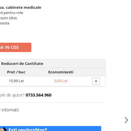
 spa, cabinete medicale
d pentru role
sum zilnic
urente
A IN COS
Reduceri de Cantitate
Pret
/ buc
Economisesti
+
15,99 Lei
9,00 Lei
oie de ajutor?
0733.564.960
informatii