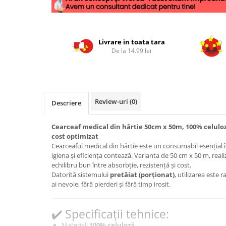
Livrare in toata tara
De la 14.99 lei
Review-uri
(0)
Descriere
Cearceaf medical din hârtie 50cm x 50m, 100% celuloză
cost optimizat
Cearceaful medical din hârtie este un consumabil esențial 
igiena și eficiența contează. Varianta de 50 cm x 50 m, real
echilibru bun între absorbție, rezistență și cost.
Datorită sistemului
pretăiat (porționat)
, utilizarea este 
ai nevoie, fără pierderi și fără timp irosit.
✔️ Specificații tehnice:
Material:
100% celuloză