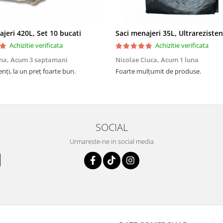
ent bun la utilizare și cost
lnic.
ajeri 420L, Set 10 bucati
Achizitie verificata
Achizitie verificata
na,
Acum 3 saptamani
Nicolae Ciuca,
Acum 1 luna
enți, la un preț foarte bun.
Foarte mulțumit de produse.
SOCIAL
Urmareste-ne in social media