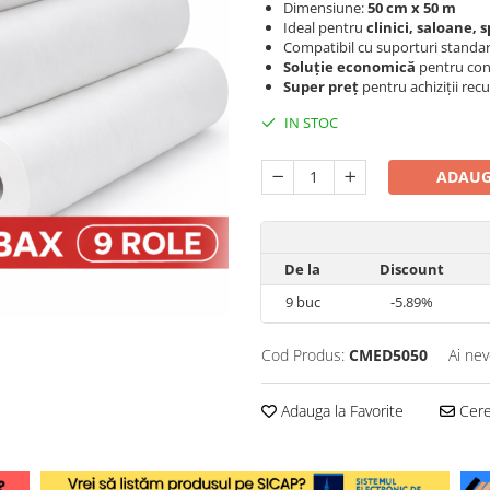
Dimensiune:
50 cm x 50 m
Ideal pentru
clinici, saloane,
Compatibil cu suporturi standar
Soluție economică
pentru con
Super preț
pentru achiziții rec
IN STOC
ADAUG
De la
Discount
9
buc
-5.89%
Cod Produs:
CMED5050
Ai nev
Adauga la Favorite
Cere 