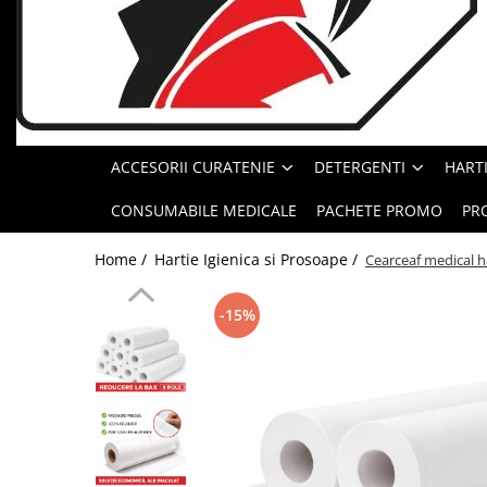
Geluri de Dus
Intretinere masina de spalat
Insecticide si Capcane
Odorizante
Sapunuri
ACCESORII CURATENIE
DETERGENTI
HARTI
Solutii desfundat tevi
CONSUMABILE MEDICALE
PACHETE PROMO
PR
Home /
Hartie Igienica si Prosoape /
Cearceaf medical h
-15%