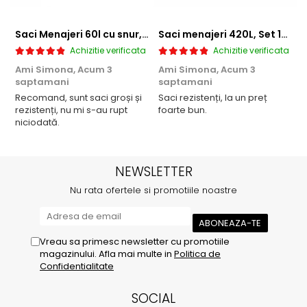
Saci Menajeri 60l cu snur, Roz, 10buc/rola
Saci menajeri 420L, Set 10 bucati
Achizitie verificata
Achizitie verificata
Ami Simona,
Acum 3
Ami Simona,
Acum 3
N
saptamani
saptamani
F
Recomand, sunt saci groși și
Saci rezistenți, la un preț
rezistenți, nu mi s-au rupt
foarte bun.
niciodată.
NEWSLETTER
Nu rata ofertele si promotiile noastre
Vreau sa primesc newsletter cu promotiile
magazinului. Afla mai multe in
Politica de
Confidentialitate
SOCIAL