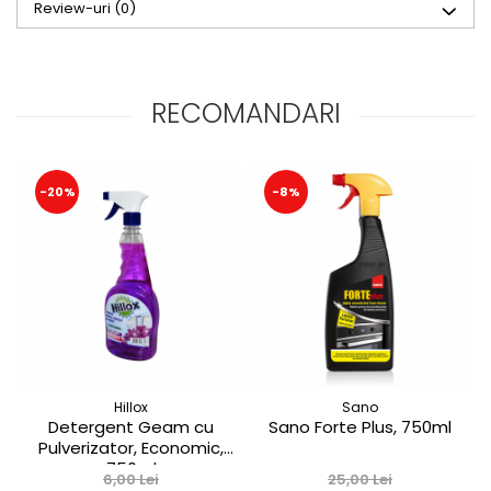
Review-uri
(0)
RECOMANDARI
-20%
-8%
Hillox
Sano
Detergent Geam cu
Sano Forte Plus, 750ml
Pulverizator, Economic,
750ml
6,00 Lei
25,00 Lei