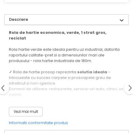
Descriere
Rola de hartie economica, verde, 1 strat gros,
reciclat
Rola hartie verde este ideala pentru uz industrial, datorita
raportului calitate-pret si a dimensiunilor mari ale
produsului - rola hartie industriala de 180m.
✓
Rola de hartie prosop reprezinta
solutia ideala
-
inlocuieste cu succes carpele si prosoapele greu de
intretinut si non-igienice.
Domenii de utilizare: restaurante, service-uri auto, clinici, uz
casnic.
Alege rola de prosop hartie de la Horeca Trading
Distribution
- calitate premium, nu lasa scame si este
Vezi mai mult
economica.
Informatii conformitate produs