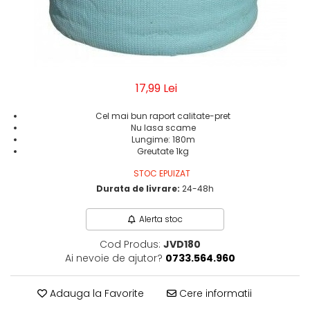
Geluri de Dus
Intretinere masina de spalat
Insecticide si Capcane
Odorizante
Sapunuri
17,99 Lei
Solutii desfundat tevi
Cel mai bun raport calitate-pret
Nu lasa scame
Lungime: 180m
Greutate 1kg
STOC EPUIZAT
Durata de livrare:
24-48h
Alerta stoc
Cod Produs:
JVD180
Ai nevoie de ajutor?
0733.564.960
Adauga la Favorite
Cere informatii