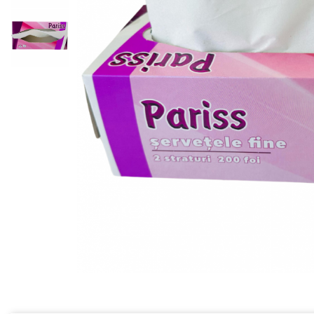
Geluri de Dus
Intretinere masina de spalat
Insecticide si Capcane
Odorizante
Sapunuri
Solutii desfundat tevi