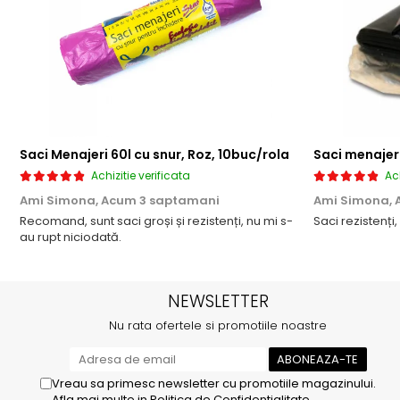
Saci Menajeri 60l cu snur, Roz, 10buc/rola
Saci menajeri
Achizitie verificata
Ach
Ami Simona,
Acum 3 saptamani
Ami Simona,
Recomand, sunt saci groși și rezistenți, nu mi s-
Saci rezistenți,
au rupt niciodată.
NEWSLETTER
Nu rata ofertele si promotiile noastre
Vreau sa primesc newsletter cu promotiile magazinului.
Afla mai multe in
Politica de Confidentialitate