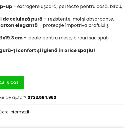
pop-up
– extragere ușoară, perfecte pentru casă, birou,
i de celuloză pură
– rezistente, moi și absorbante.
carton elegantă
– protecție împotriva prafului și
21x19.3 cm
– ideale pentru mese, birouri sau spații
ă-ți confort și igienă în orice spațiu!
A IN COS
oie de ajutor?
0733.564.960
ere informatii