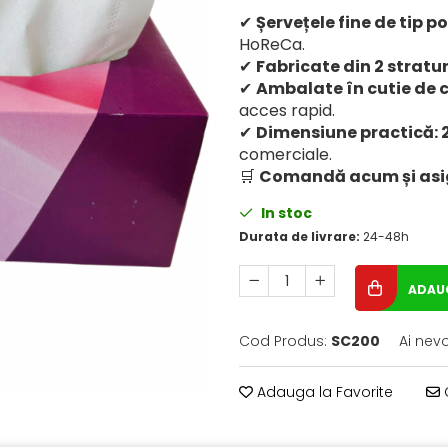
✔
Șervețele fine de tip 
HoReCa.
✔
Fabricate din 2 stratur
✔
Ambalate în cutie de 
acces rapid.
✔
Dimensiune practică: 
comerciale.
🛒
Comandă acum și asigur
In stoc
Durata de livrare:
24-48h
ADAUG
Cod Produs:
SC200
Ai nev
Adauga la Favorite
C