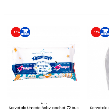
-25%
-17%
Aria
Servetele Umede Baby, pachet 72 buc
Servetele