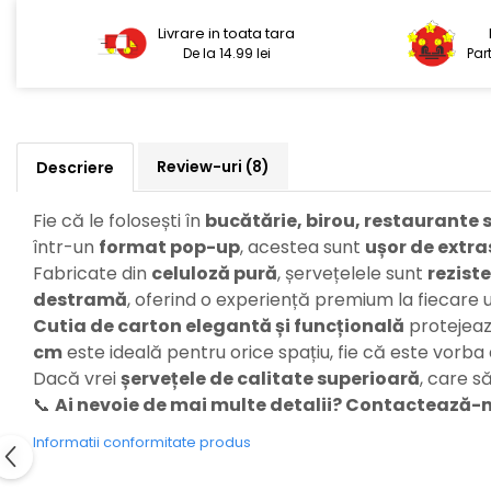
Livrare in toata tara
De la 14.99 lei
Par
Review-uri
(8)
Descriere
Fie că le folosești în
bucătărie, birou, restaurante 
într-un
format pop-up
, acestea sunt
ușor de extra
Fabricate din
celuloză pură
, șervețelele sunt
rezist
destramă
, oferind o experiență premium la fiecare ut
Cutia de carton elegantă și funcțională
protejează
cm
este ideală pentru orice spațiu, fie că este vorba
Dacă vrei
șervețele de calitate superioară
, care s
📞
Ai nevoie de mai multe detalii? Contactează-
Informatii conformitate produs