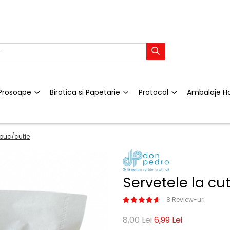
i Prosoape
Birotica si Papetarie
Protocol
Ambalaje H
00buc/cutie
Servetele la cut
8 Review-uri
8,00 Lei
6,99 Lei