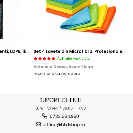
Saci menajeri 35L, Ultrarezistenti, LDPE, 15 buc/rola
Set 4 Lavete din Microfibra, Profesionale, 4 culori, 30x30cm
Achizitie verificata
Antonela Deacu,
Acum 1 luna
recomand cu incredere
SUPORT CLIENTI
Luni - Vineri / 09:00 - 17:30
0733.564.960
office@htdshop.ro