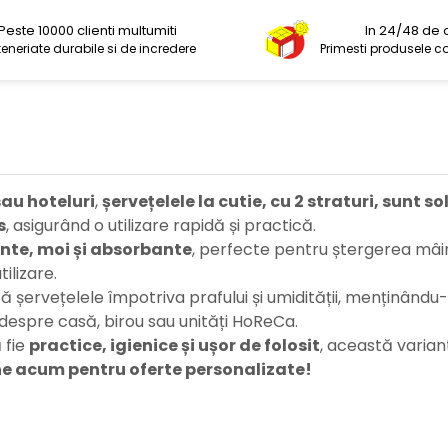
Peste 10000 clienti multumiti
In 24/48 de 
teneriate durabile si de incredere
Primesti produsele 
sau hoteluri
,
șervețelele la cutie, cu 2 straturi, sunt s
s
, asigurând o utilizare rapidă și practică.
ente, moi și absorbante
, perfecte pentru ștergerea mâin
ilizare.
 șervețelele împotriva prafului și umidității, menținându-
 despre casă, birou sau unități HoReCa.
ă fie
practice, igienice și ușor de folosit
, această varia
ne acum pentru oferte personalizate!