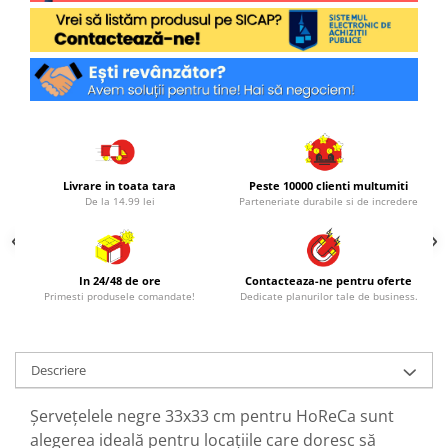
Livrare in toata tara
Peste 10000 clienti multumiti
De la 14.99 lei
Parteneriate durabile si de incredere
In 24/48 de ore
Contacteaza-ne pentru oferte
Primesti produsele comandate!
Dedicate planurilor tale de business.
Descriere
Șervețelele negre 33x33 cm pentru HoReCa sunt
alegerea ideală pentru locațiile care doresc să