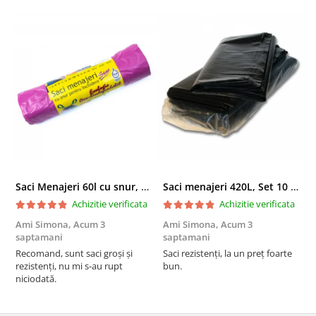
profesional
pachet mare de 250 bucăți – cost redus per
utilizare
aspect elegant, potrivit pentru locații moderne
ideale pentru restaurante, cafenele, baruri,
catering, hoteluri
consumabile HoReCa eficiente pentru controlul
costurilor
Dacă administrezi o locație HoReCa și cauți
șervețele negre profesionale, ieftine și fiabile
,
acest produs este o alegere practică și profitabilă
pentru aprovizionare constantă.
Saci Menajeri 60l cu snur, Roz, 10buc/rola
Saci menajeri 420L, Set 10 bucati
Achizitie verificata
Achizitie verificata
Ami Simona,
Acum 3
Ami Simona,
Acum 3
N
saptamani
saptamani
F
Recomand, sunt saci groși și
Saci rezistenți, la un preț foarte
rezistenți, nu mi s-au rupt
bun.
niciodată.