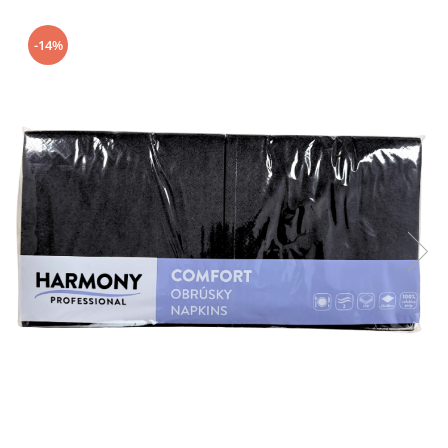
Geluri de Dus
Intretinere masina de spalat
-14%
Insecticide si Capcane
Odorizante
Sapunuri
Solutii desfundat tevi