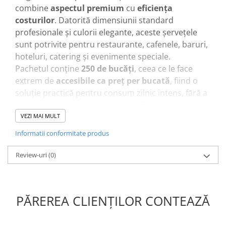
combine
aspectul premium
cu
eficiența
costurilor
. Datorită dimensiunii standard
profesionale și culorii elegante, aceste șervețele
sunt potrivite pentru restaurante, cafenele, baruri,
hoteluri, catering și evenimente speciale.
Pachetul conține
250 de bucăți
, ceea ce le face
extrem de
accesibile ca preț per bucată
, fiind o
soluție practică pentru consum zilnic intens, fără a
compromite prezentarea mesei. Culoarea neagră
oferă un contrast modern și sofisticat, foarte
VEZI MAI MULT
apreciat în locațiile HoReCa cu design
Informatii conformitate produs
contemporan sau concept premium.
Șervețelele sunt ușor de manipulat, rezistente
Review-uri
(0)
pentru utilizare normală și compatibile cu fluxul
rapid de servire din restaurante și unități de tip
fast casual sau delivery.
PĂREREA CLIENȚILOR CONTEAZĂ
Avantaje principale:
dimensiune optimă 33x33 cm pentru uz