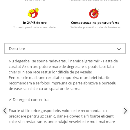
In 24/48 de ore
Contacteaza-ne pentru oferte
Primesti produsele comandate!
Dedicate planurilor tale de business.
Descriere
Nu degeaba i se spune "adevaratul inamic al grasimii" - Pasta de
curatat Axion are putere mare de degresare si poate face fata
chiar si in apa rece resturilor dificile de pe vesela!
Pentru cele mai bune rezultate impotriva murdariei intarite
recomandam a se folosi impreuna cu parte abraziva a buretelui
de vase sau chiar cu un spalator de sarma.
✓
Detergent concentrat
Foarte util in orice gospodarie, Axion este recomandat cu
precadere pentru uz casnic, dar s-a dovedit a fi foarte eficient
chiar si in restaurante, unde rulajul veselei este mult mai mare