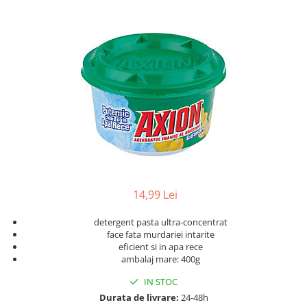
Geluri de Dus
Intretinere masina de spalat
Insecticide si Capcane
Odorizante
Sapunuri
Solutii desfundat tevi
14,99 Lei
detergent pasta ultra-concentrat
face fata murdariei intarite
eficient si in apa rece
ambalaj mare: 400g
IN STOC
Durata de livrare:
24-48h