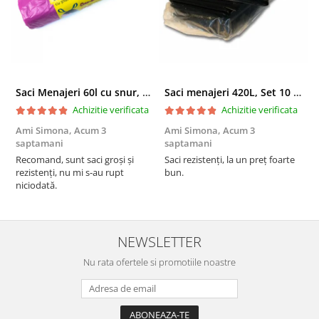
Saci Menajeri 60l cu snur, Roz, 10buc/rola
Saci menajeri 420L, Set 10 bucati
Achizitie verificata
Achizitie verificata
Ami Simona,
Acum 3
Ami Simona,
Acum 3
N
saptamani
saptamani
F
Recomand, sunt saci groși și
Saci rezistenți, la un preț foarte
rezistenți, nu mi s-au rupt
bun.
niciodată.
NEWSLETTER
Nu rata ofertele si promotiile noastre