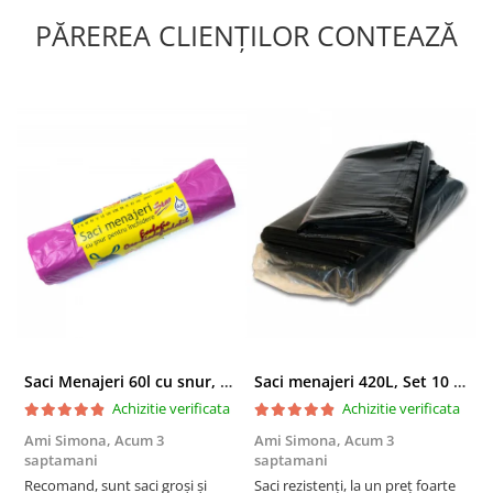
PĂREREA CLIENȚILOR CONTEAZĂ
Saci Menajeri 60l cu snur, Roz, 10buc/rola
Saci menajeri 420L, Set 10 bucati
Achizitie verificata
Achizitie verificata
Ami Simona,
Acum 3
Ami Simona,
Acum 3
N
saptamani
saptamani
F
Recomand, sunt saci groși și
Saci rezistenți, la un preț foarte