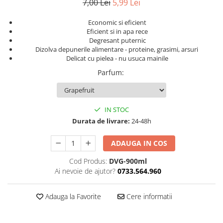
7,00 Lei
5,99 Lei
Economic si eficient
Eficient si in apa rece
Degresant puternic
Dizolva depunerile alimentare - proteine, grasimi, arsuri
Delicat cu pielea - nu usuca mainile
Parfum
:
IN STOC
Durata de livrare:
24-48h
ADAUGA IN COS
Cod Produs:
DVG-900ml
Ai nevoie de ajutor?
0733.564.960
Adauga la Favorite
Cere informatii