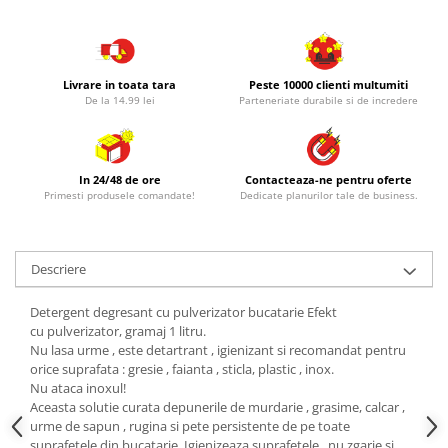
Livrare in toata tara
Peste 10000 clienti multumiti
De la 14.99 lei
Parteneriate durabile si de incredere
In 24/48 de ore
Contacteaza-ne pentru oferte
Primesti produsele comandate!
Dedicate planurilor tale de business.
Descriere
Detergent degresant cu pulverizator bucatarie Efekt
cu pulverizator, gramaj 1 litru.
Nu lasa urme , este detartrant , igienizant si recomandat pentru
orice suprafata : gresie , faianta , sticla, plastic , inox.
Nu ataca inoxul!
Aceasta solutie curata depunerile de murdarie , grasime, calcar ,
urme de sapun , rugina si pete persistente de pe toate
suprafetele din bucatarie. Igienizeaza suprafetele , nu zgarie si