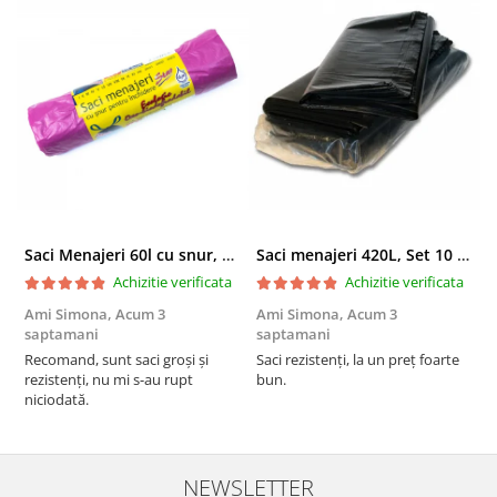
Saci Menajeri 60l cu snur, Roz, 10buc/rola
Saci menajeri 420L, Set 10 bucati
Achizitie verificata
Achizitie verificata
Ami Simona,
Acum 3
Ami Simona,
Acum 3
N
saptamani
saptamani
F
Recomand, sunt saci groși și
Saci rezistenți, la un preț foarte
rezistenți, nu mi s-au rupt
bun.
niciodată.
NEWSLETTER