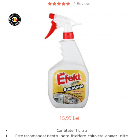
Geluri de Dus
1 Review
Intretinere masina de spalat
Insecticide si Capcane
Odorizante
Sapunuri
Solutii desfundat tevi
15,99 Lei
Cantitate: 1 Litru
Este recomandat pentru hote, frigidere, chiuvete, aragaz , plite