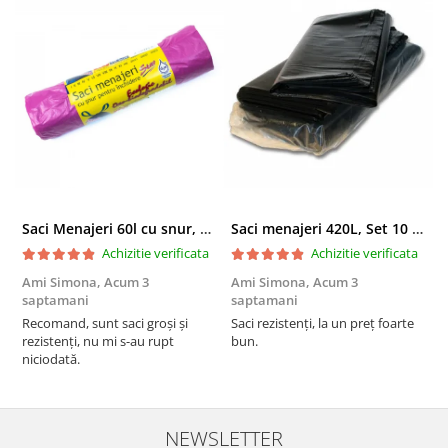
Saci Menajeri 60l cu snur, Roz, 10buc/rola
Saci menajeri 420L, Set 10 bucati
Achizitie verificata
Achizitie verificata
Ami Simona,
Acum 3
Ami Simona,
Acum 3
N
saptamani
saptamani
F
Recomand, sunt saci groși și
Saci rezistenți, la un preț foarte
rezistenți, nu mi s-au rupt
bun.
niciodată.
NEWSLETTER