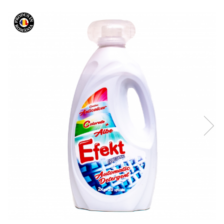
Geluri de Dus
Intretinere masina de spalat
Insecticide si Capcane
Odorizante
Sapunuri
Solutii desfundat tevi