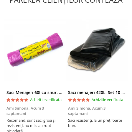
Saci Menajeri 60l cu snur, Roz, 10buc/rola
Saci menajeri 420L, Set 10 bucati
Achizitie verificata
Achizitie verificata
Ami Simona,
Acum 3
Ami Simona,
Acum 3
N
saptamani
saptamani
F
Recomand, sunt saci groși și
Saci rezistenți, la un preț foarte
rezistenți, nu mi s-au rupt
bun.
niciodată.