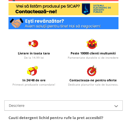
Livrare in toata tara
Peste 10000 clienti multumiti
De la 14.99 lei
Parteneriate durabile si de incredere
In 24/48 de ore
Contacteaza-ne pentru oferte
Primesti produsele comandate!
Dedicate planurilor tale de business.
Descriere
Cauti detergent lichid pentru rufe la pret accesibil?