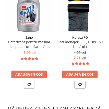
Sano
Horeca RO
Detartrant pentru masina
Saci menajeri 35L, HDPE, 50
de spalat rufe, Sano, Anti
buc/rola
Kalk, 500ml
13,99 Lei
4,00 Lei
3,59 Lei
ADAUGA IN COS
ADAUGA IN COS
PĂREREA CLIENȚILOR CONTEAZĂ