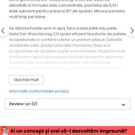
densitatii si formulei sale concentrate, pachetul de 5,01 l
este suficient pentru pana la 167 de spalari. Mirosul persista
mult timp pe haine.
Se dizolva foarte usor in apa, fara a lasa pete sau pete.
Gelul Der Waschkonig CG spala eficient tesaturile de petele
incapatanate si confera rufelor un parfum placut. Datorita
rezistentei sale, poate face fata murdariei chiar si in
programele de spalare scurte si economice. Noua formula
continuta in geluri sprijina procesul de spalare in apa rece
si astfel ajuta la protejarea tesaturilor de deteriorari.
Der Waschkönig CG Universal are in compozitia sa masuri
care protejeaza componentele masinii de spalat impotriva
coroziunii si a scalarii.
Vezi mai mult
Produs original Germania.
Informatii conformitate produs
Dozare recomandata: 30-70 ml pe spalare in functie de
gradul de murdarie si de duritatea apei. Termen de
Review-uri
(0)
valabilitate: 36 luni de la data inscrisa pe ambalaj.