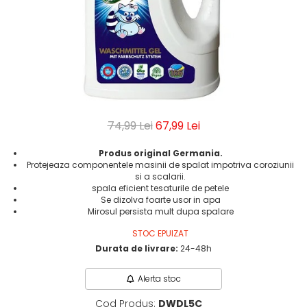
Geluri de Dus
Intretinere masina de spalat
Insecticide si Capcane
Odorizante
Sapunuri
Solutii desfundat tevi
74,99 Lei
67,99 Lei
Produs original Germania.
Protejeaza componentele masinii de spalat impotriva coroziunii
si a scalarii.
spala eficient tesaturile de petele
Se dizolva foarte usor in apa
Mirosul persista mult dupa spalare
STOC EPUIZAT
Durata de livrare:
24-48h
Alerta stoc
Cod Produs:
DWDL5C