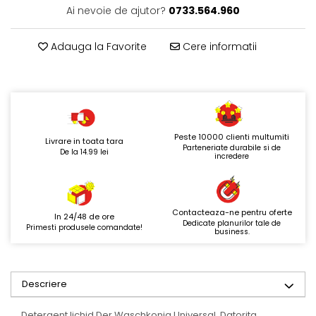
Ai nevoie de ajutor?
0733.564.960
Adauga la Favorite
Cere informatii
Peste 10000 clienti multumiti
Livrare in toata tara
Parteneriate durabile si de
De la 14.99 lei
incredere
Contacteaza-ne pentru oferte
In 24/48 de ore
Dedicate planurilor tale de
Primesti produsele comandate!
business.
Descriere
Detergent lichid Der Waschkonig Universal. Datorita