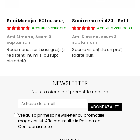
Saci Menajeri 60l cu snur, Roz, 10buc/rola
Saci menajeri 420L, Set 10 bucati
Achizitie verificata
Achizitie verificata
Ami Simona,
Acum 3
Ami Simona,
Acum 3
N
saptamani
saptamani
F
Recomand, sunt saci groși și
Saci rezistenți, la un preț
rezistenți, nu mi s-au rupt
foarte bun.
niciodată.
NEWSLETTER
Nu rata ofertele si promotiile noastre
Vreau sa primesc newsletter cu promotiile
magazinului. Afla mai multe in
Politica de
Confidentialitate