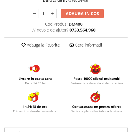
Durata de livrare:
24-48h
ADAUGA IN COS
Cod Produs:
DM400
Ai nevoie de ajutor?
0733.564.960
Adauga la Favorite
Cere informatii
Livrare in toata tara
Peste 10000 clienti multumiti
De la 14.99 lei
Parteneriate durabile si de incredere
In 24/48 de ore
Contacteaza-ne pentru oferte
Primesti produsele comandate!
Dedicate planurilor tale de business.