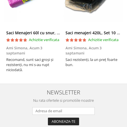
Saci Menajeri 60l cu snur, Roz, 10buc/rola
Saci menajeri 420L, Set 10 bucati
Achizitie verificata
Achizitie verificata
Ami Simona,
Acum 3
Ami Simona,
Acum 3
N
saptamani
saptamani
F
Recomand, sunt saci groși și
Saci rezistenți, la un preț foarte
rezistenți, nu mi s-au rupt
bun.
niciodată.
NEWSLETTER
Nu rata ofertele si promotiile noastre