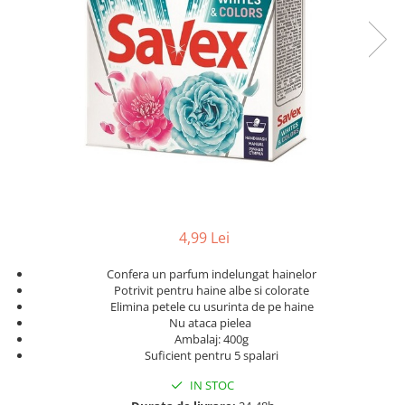
Geluri de Dus
Intretinere masina de spalat
Insecticide si Capcane
Odorizante
Sapunuri
Solutii desfundat tevi
4,99 Lei
Confera un parfum indelungat hainelor
Potrivit pentru haine albe si colorate
Elimina petele cu usurinta de pe haine
Nu ataca pielea
Ambalaj: 400g
Suficient pentru 5 spalari
IN STOC