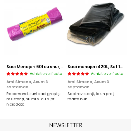
Saci Menajeri 60l cu snur, Roz, 10buc/rola
Saci menajeri 420L, Set 10 bucati
Achizitie verificata
Achizitie verificata
Ami Simona,
Acum 3
Ami Simona,
Acum 3
N
saptamani
saptamani
F
Recomand, sunt saci groși și
Saci rezistenți, la un preț
rezistenți, nu mi s-au rupt
foarte bun.
niciodată.
NEWSLETTER