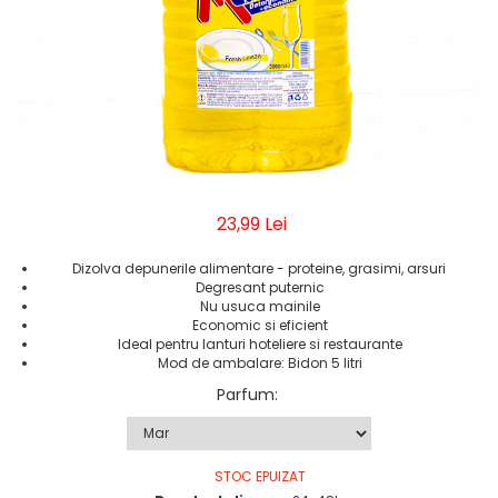
Geluri de Dus
Intretinere masina de spalat
Insecticide si Capcane
Odorizante
Sapunuri
Solutii desfundat tevi
23,99 Lei
Dizolva depunerile alimentare - proteine, grasimi, arsuri
Degresant puternic
Nu usuca mainile
Economic si eficient
Ideal pentru lanturi hoteliere si restaurante
Mod de ambalare: Bidon 5 litri
Parfum
:
STOC EPUIZAT