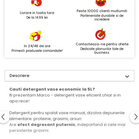
Peste 10000 clienti multumiti
Livrare in toata tara
Parteneriate durabile si de
De la 14.99 lei
incredere
Contacteaza-ne pentru oferte
In 24/48 de ore
Dedicate planurilor tale de
Primesti produsele comandate!
business.
Descriere
Cauti detergent vase economic la 5L?
Iti prezentam Marco - detergent vase eficient chiar si in
apa rece!
Detergent pentru spalat vase manual, dizolva depunerile
alimentare: proteine, grasimi, arsuri.
Are
efect degresant puternic
, indepartand si cele mai
persistente grasimi.