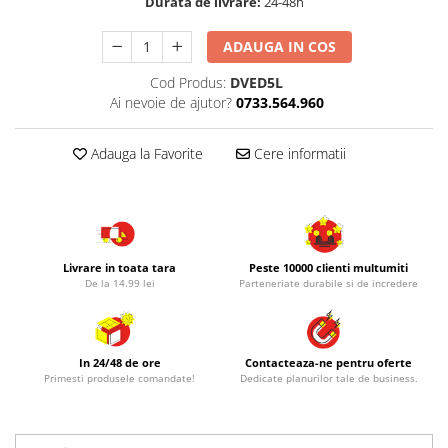
Durata de livrare:
24-48h
ADAUGA IN COS
Cod Produs:
DVED5L
Ai nevoie de ajutor?
0733.564.960
Adauga la Favorite
Cere informatii
Livrare in toata tara
Peste 10000 clienti multumiti
De la 14.99 lei
Parteneriate durabile si de incredere
In 24/48 de ore
Contacteaza-ne pentru oferte
Primesti produsele comandate!
Dedicate planurilor tale de business.