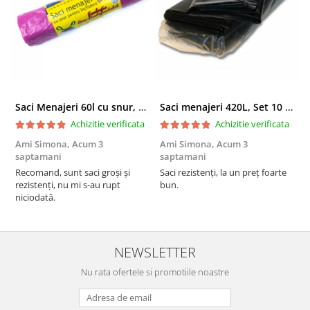
Saci Menajeri 60l cu snur, Roz, 10buc/rola
Saci menajeri 420L, Set 10 bucati
Achizitie verificata
Achizitie verificata
Ami Simona,
Acum 3
Ami Simona,
Acum 3
N
saptamani
saptamani
F
Recomand, sunt saci groși și
Saci rezistenți, la un preț foarte
rezistenți, nu mi s-au rupt
bun.
niciodată.
NEWSLETTER
Nu rata ofertele si promotiile noastre