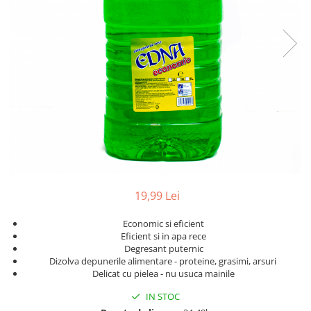
Geluri de Dus
Intretinere masina de spalat
Insecticide si Capcane
Odorizante
Sapunuri
Solutii desfundat tevi
19,99 Lei
Economic si eficient
Eficient si in apa rece
Degresant puternic
Dizolva depunerile alimentare - proteine, grasimi, arsuri
Delicat cu pielea - nu usuca mainile
IN STOC