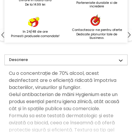
Parteneriate durabile si de
De la 14.99 lei
incredere
Contacteaza-ne pentru oferte
In 24/48 de ore
Dedicate planurilor tale de
Primesti produsele comandate!
business.
Descriere
Cu o concentrație de 70% alcool, acest
dezinfectant are o eficiență ridicată împotriva
bacteriilor, virusurilor și fungilor.
Gelul antibacterian de mâini Hygienium este un
produs esențial pentru igiena zilnică, atât acasă
cât și în spațiile publice sau comerciale.
Formula sa este testată dermatologic și este
avizată ca biocid, ceea ce înseamnă că oferă
protecție sigură și eficientă. Textura sa tip gel