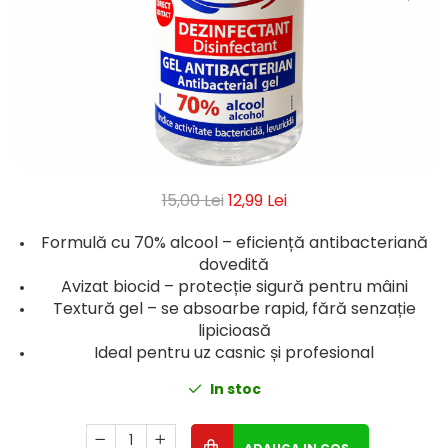
Geluri de Dus
Intretinere masina de spalat
Insecticide si Capcane
Odorizante
Sapunuri
Solutii desfundat tevi
15,00 Lei
12,99 Lei
Formulă cu 70% alcool – eficiență antibacteriană
dovedită
Avizat biocid – protecție sigură pentru mâini
Textură gel – se absoarbe rapid, fără senzație
lipicioasă
Ideal pentru uz casnic și profesional
In stoc