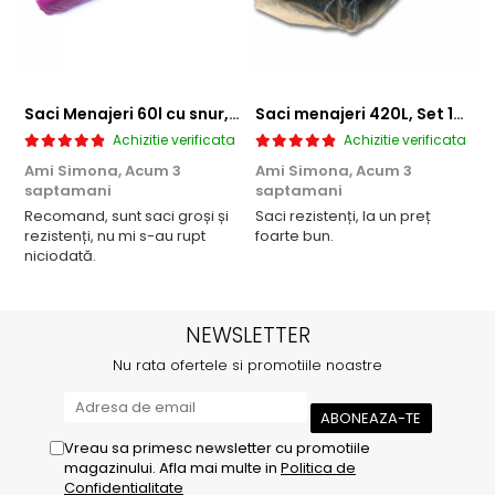
Saci Menajeri 60l cu snur, Roz, 10buc/rola
Saci menajeri 420L, Set 10 bucati
Achizitie verificata
Achizitie verificata
Ami Simona,
Acum 3
Ami Simona,
Acum 3
N
saptamani
saptamani
F
Recomand, sunt saci groși și
Saci rezistenți, la un preț
rezistenți, nu mi s-au rupt
foarte bun.
niciodată.
NEWSLETTER
Nu rata ofertele si promotiile noastre
Vreau sa primesc newsletter cu promotiile
magazinului. Afla mai multe in
Politica de
Confidentialitate