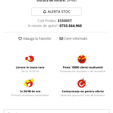
Durata de livrare:
24-48h
ALERTA STOC
Cod Produs:
ES500ST
Ai nevoie de ajutor?
0733.564.960
Adauga la Favorite
Cere informatii
Livrare in toata tara
Peste 10000 clienti multumiti
De la 14.99 lei
Parteneriate durabile si de incredere
In 24/48 de ore
Contacteaza-ne pentru oferte
Primesti produsele comandate!
Dedicate planurilor tale de business.