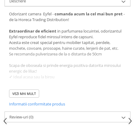
Descriere
Odorizant camera Eyfel -
comanda acum la cel mai bun pret
-
de la Horeca Trading Distribution!
Extraordinar de eficient
in parfumarea locuintei, odorizantul
Eyfel reproduce fidel mirosul intens de capsuni.
Acesta este creat special pentru mobilier tapitat, perdele,
mochete, covoare, prosoape, haine curate, lenjerii de pat, etc.
Se recomanda pulverizarea de la o distanta de 50cm
Scapa de oboseala si prinde energia pozitiva datorita mirosului
energic de liliac!
✓
Ideal acasa sau la birou
Persistenta mirosului poate dura pana la 24 ore.
VEZI MAI MULT
Odorizantul eyfel de camera neutralizeaza mirosurile neplacute
Informatii conformitate produs
din aria sa de acoperire.
Review-uri
(0)