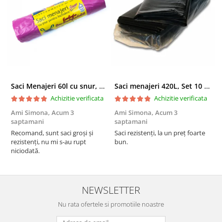
Saci Menajeri 60l cu snur, Roz, 10buc/rola
Saci menajeri 420L, Set 10 bucati
Achizitie verificata
Achizitie verificata
Ami Simona,
Acum 3
Ami Simona,
Acum 3
N
saptamani
saptamani
F
Recomand, sunt saci groși și
Saci rezistenți, la un preț foarte
rezistenți, nu mi s-au rupt
bun.
niciodată.
NEWSLETTER
Nu rata ofertele si promotiile noastre