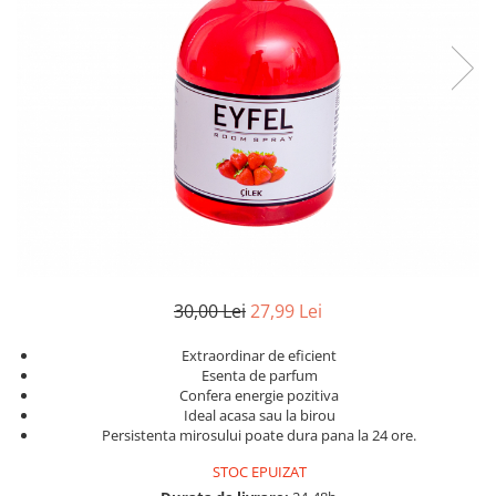
Geluri de Dus
Intretinere masina de spalat
Insecticide si Capcane
Odorizante
Sapunuri
Solutii desfundat tevi
30,00 Lei
27,99 Lei
Extraordinar de eficient
Esenta de parfum
Confera energie pozitiva
Ideal acasa sau la birou
Persistenta mirosului poate dura pana la 24 ore.
STOC EPUIZAT