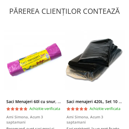
PĂREREA CLIENȚILOR CONTEAZĂ
Saci Menajeri 60l cu snur, Roz, 10buc/rola
Saci menajeri 420L, Set 10 bucati
Achizitie verificata
Achizitie verificata
Ami Simona,
Acum 3
Ami Simona,
Acum 3
N
saptamani
saptamani
F
Recomand, sunt saci groși și
Saci rezistenți, la un preț foarte