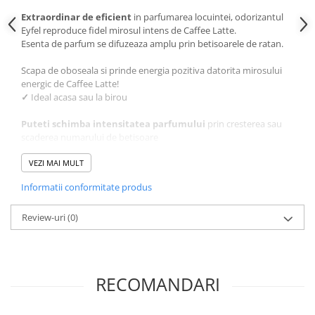
Extraordinar de eficient
in parfumarea locuintei, odorizantul
Eyfel reproduce fidel mirosul intens de Caffee Latte.
Esenta de parfum se difuzeaza amplu prin betisoarele de ratan.
Scapa de oboseala si prinde energia pozitiva datorita mirosului
energic de Caffee Latte!
✓
Ideal acasa sau la birou
Puteti schimba intensitatea parfumului
prin cresterea sau
scaderea numarului de betisoare
✓
VEZI MAI MULT
Dureaza pana la
6 saptamani
Odorizantul eyfel de camera neutralizeaza mirosurile neplacute
Informatii conformitate produs
din aria sa de acoperire.
Review-uri
(0)
RECOMANDARI