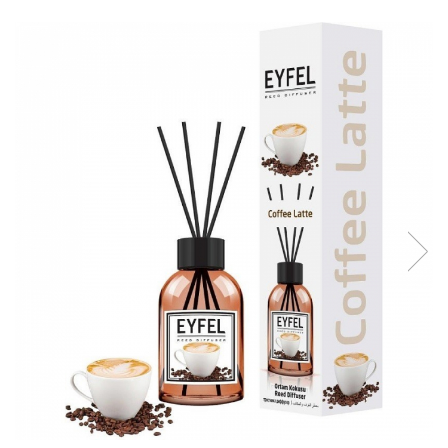
Geluri de Dus
Intretinere masina de spalat
Insecticide si Capcane
Odorizante
Sapunuri
Solutii desfundat tevi