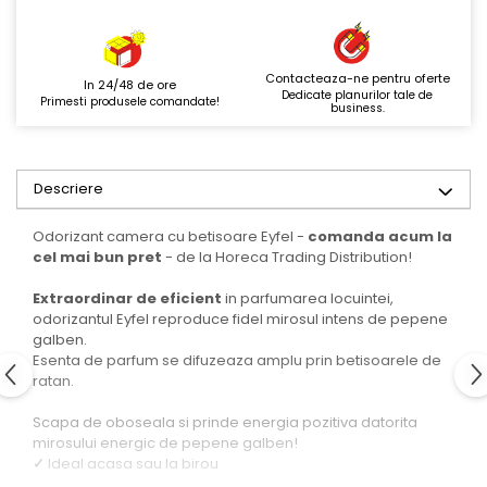
Contacteaza-ne pentru oferte
In 24/48 de ore
Dedicate planurilor tale de
Primesti produsele comandate!
business.
Descriere
Odorizant camera cu betisoare Eyfel -
comanda acum la
cel mai bun pret
- de la Horeca Trading Distribution!
Extraordinar de eficient
in parfumarea locuintei,
odorizantul Eyfel reproduce fidel mirosul intens de pepene
galben.
Esenta de parfum se difuzeaza amplu prin betisoarele de
ratan.
Scapa de oboseala si prinde energia pozitiva datorita
mirosului energic de pepene galben!
✓
Ideal acasa sau la birou