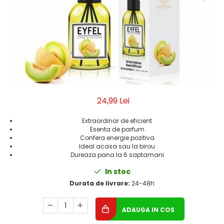
Geluri de Dus
Intretinere masina de spalat
Insecticide si Capcane
Odorizante
Sapunuri
Solutii desfundat tevi
24,99 Lei
Extraordinar de eficient
Esenta de parfum
Confera energie pozitiva
Ideal acasa sau la birou
Dureaza pana la 6 saptamani
In stoc
Durata de livrare:
24-48h
ADAUGA IN COS