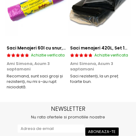
Saci Menajeri 60l cu snur, Roz, 10buc/rola
Saci menajeri 420L, Set 10 bucati
Achizitie verificata
Achizitie verificata
Ami Simona,
Acum 3
Ami Simona,
Acum 3
N
saptamani
saptamani
F
Recomand, sunt saci groși și
Saci rezistenți, la un preț
rezistenți, nu mi s-au rupt
foarte bun.
niciodată.
NEWSLETTER
Nu rata ofertele si promotiile noastre