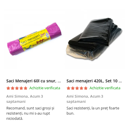
Saci Menajeri 60l cu snur, Roz, 10buc/rola
Saci menajeri 420L, Set 10 bucati
Achizitie verificata
Achizitie verificata
Ami Simona,
Acum 3
Ami Simona,
Acum 3
N
saptamani
saptamani
F
Recomand, sunt saci groși și
Saci rezistenți, la un preț foarte
rezistenți, nu mi s-au rupt
bun.
niciodată.