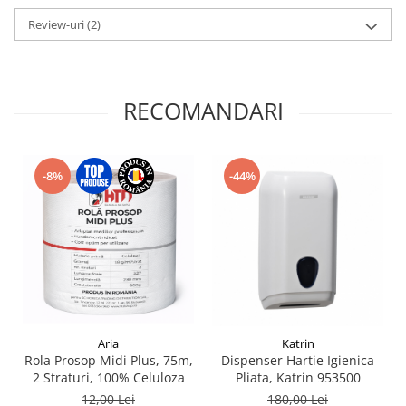
Review-uri
(2)
RECOMANDARI
-44%
-8%
Aria
Katrin
Rola Prosop Midi Plus, 75m,
Dispenser Hartie Igienica
2 Straturi, 100% Celuloza
Pliata, Katrin 953500
12,00 Lei
180,00 Lei