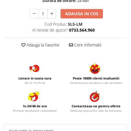
Durata de livrare:
24-48h
ADAUGA IN COS
Cod Produs:
SL5-LM
Ai nevoie de ajutor?
0733.564.960
Adauga la Favorite
Cere informatii
Livrare in toata tara
Peste 10000 clienti multumiti
De la 14.99 lei
Parteneriate durabile si de incredere
In 24/48 de ore
Contacteaza-ne pentru oferte
Primesti produsele comandate!
Dedicate planurilor tale de business.