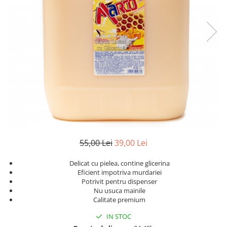
Geluri de Dus
Intretinere masina de spalat
Insecticide si Capcane
Odorizante
Sapunuri
Solutii desfundat tevi
55,00 Lei
39,00 Lei
Delicat cu pielea, contine glicerina
Eficient impotriva murdariei
Potrivit pentru dispenser
Nu usuca mainile
Calitate premium
IN STOC