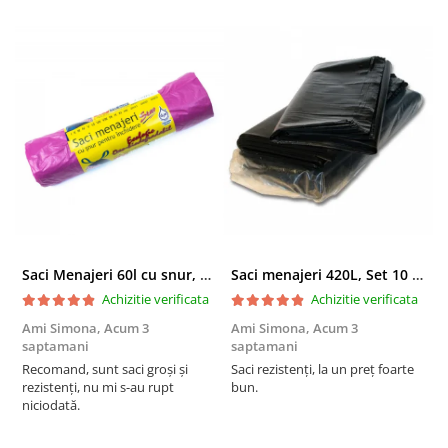
Saci Menajeri 60l cu snur, Roz, 10buc/rola
Saci menajeri 420L, Set 10 bucati
Achizitie verificata
Achizitie verificata
Ami Simona,
Acum 3
Ami Simona,
Acum 3
N
saptamani
saptamani
F
Recomand, sunt saci groși și
Saci rezistenți, la un preț foarte
rezistenți, nu mi s-au rupt
bun.
niciodată.