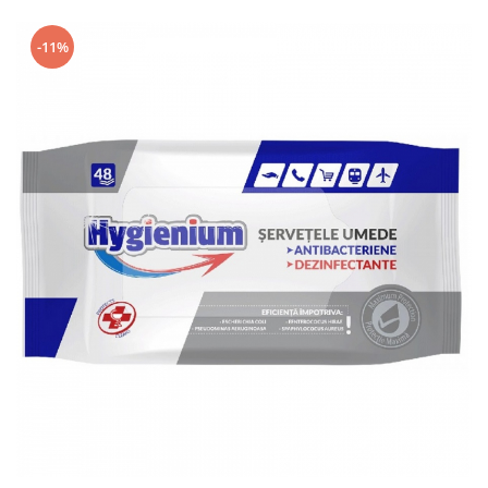
Geluri de Dus
Intretinere masina de spalat
-11%
Insecticide si Capcane
Odorizante
Sapunuri
Solutii desfundat tevi