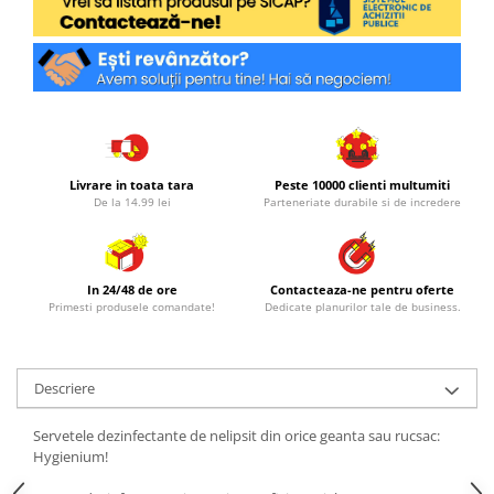
Livrare in toata tara
Peste 10000 clienti multumiti
De la 14.99 lei
Parteneriate durabile si de incredere
In 24/48 de ore
Contacteaza-ne pentru oferte
Primesti produsele comandate!
Dedicate planurilor tale de business.
Descriere
Servetele dezinfectante de nelipsit din orice geanta sau rucsac:
Hygienium!