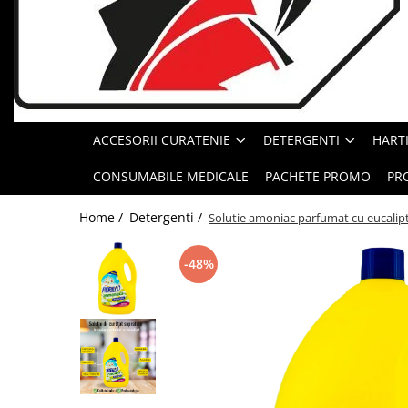
Geluri de Dus
Intretinere masina de spalat
Insecticide si Capcane
Odorizante
Sapunuri
ACCESORII CURATENIE
DETERGENTI
HARTI
Solutii desfundat tevi
CONSUMABILE MEDICALE
PACHETE PROMO
PR
Home /
Detergenti /
Solutie amoniac parfumat cu eucalipt, 
-48%