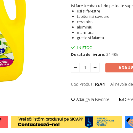
Isi face treaba cu brio pe toate supr
usi si ferestre
tapiterii si covoare
ceramica
aluminiu
marmura
gresie si faianta
IN STOC
Durata de livrare:
24-48h
ADAUG
Cod Produs:
FSA4
Ai nevoie de
Adauga la Favorite
Cere 