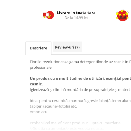
Livrare in toata tara
De la 14.99 lei
Review-uri
(7)
Descriere
Fiorillo revolutioneaza gama detergentilor de uz caznic i
profesionale
Un produs cu o multitudine de utilizări, esențial pen
casnic.
Igienizează și elimină murdăria de pe suprafețele și materia
Ideal pentru ceramică, marmură, gresie faianță, lemn alumini
tapițerii(scaune+fotolii) etc.
Amoniacul
Probabil cel mai eficient produs in lupta cu murdaria!
✨Solutia cu amoniac✨ este vedeta noastra!