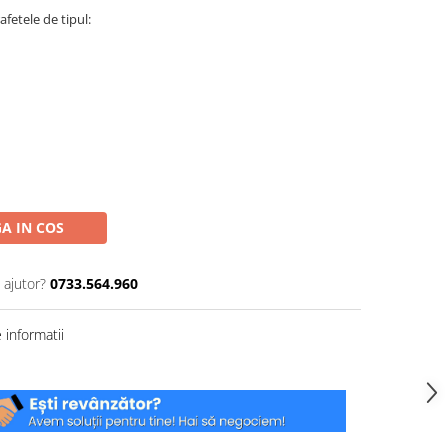
afetele de tipul:
A IN COS
 ajutor?
0733.564.960
informatii