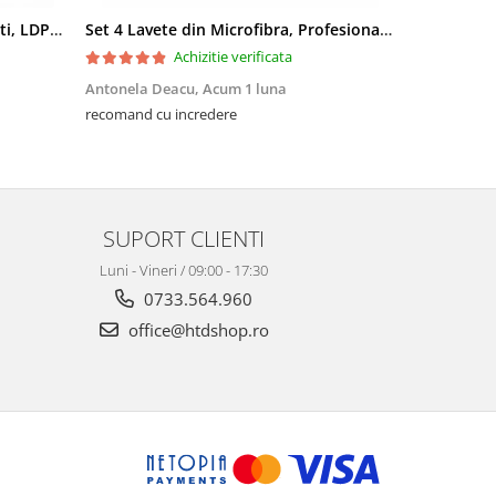
Saci menajeri 35L, Ultrarezistenti, LDPE, 15 buc/rola
Set 4 Lavete din Microfibra, Profesionale, 4 culori, 30x30cm
Achizitie verificata
Antonela Deacu,
Acum 1 luna
Amalia Fili
recomand cu incredere
Excelente, me
SUPORT CLIENTI
Luni - Vineri / 09:00 - 17:30
0733.564.960
office@htdshop.ro