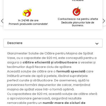
incredere
Contacteaza-ne pentru oferte
In 24/48 de ore
Dedicate planurilor tale de
Primesti produsele comandate!
business.
Descriere
Glanzmeister Solutie de Clătire pentru Mașina de Spălat
Vase, cu o capacitate de 920 ml, este concepută pentru a
asigura o
clătire eficientă și strălucitoare
a veseliei și
tacâmurilor după fiecare ciclu de spălare.
Această soluție de clătire are o
formulă specială
care
înlătură urmele de apă și petele, lăsând suprafețele
perfect curate și strălucitoare. De asemenea, ajută la
prevenirea formării depunerilor de calcar, menținând
mașina de spălat vase într-o formă optimă.
Cu capacitatea de 920 ml, această soluție de clătire oferă
o aprovizionare generoasă, asigurând rezultate
remarcabile pentru un
număr mare de cicluri de