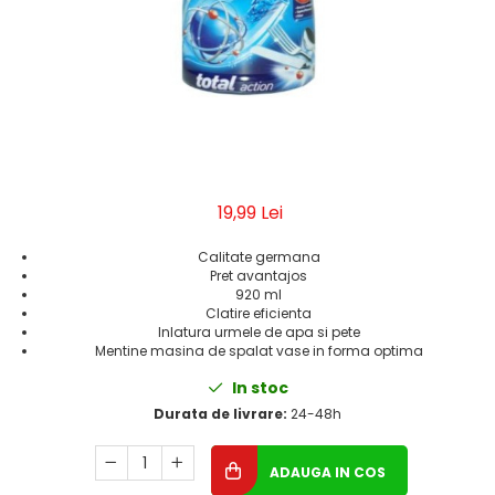
Geluri de Dus
Intretinere masina de spalat
Insecticide si Capcane
Odorizante
Sapunuri
Solutii desfundat tevi
19,99 Lei
Calitate germana
Pret avantajos
920 ml
Clatire eficienta
Inlatura urmele de apa si pete
Mentine masina de spalat vase in forma optima
In stoc
Durata de livrare:
24-48h
ADAUGA IN COS