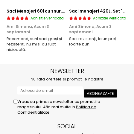
Saci Menajeri 60l cu snur, Roz, 10buc/rola
Saci menajeri 420L, Set 10 bucati
Achizitie verificata
Achizitie verificata
Ami Simona,
Acum 3
Ami Simona,
Acum 3
N
saptamani
saptamani
F
Recomand, sunt saci groși și
Saci rezistenți, la un preț
rezistenți, nu mi s-au rupt
foarte bun.
niciodată.
NEWSLETTER
Nu rata ofertele si promotiile noastre
Vreau sa primesc newsletter cu promotiile
magazinului. Afla mai multe in
Politica de
Confidentialitate
SOCIAL