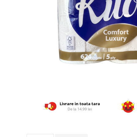
Geluri de Dus
Intretinere masina de spalat
Insecticide si Capcane
Odorizante
Sapunuri
Solutii desfundat tevi
Livrare in toata tara
De la 14.99 lei