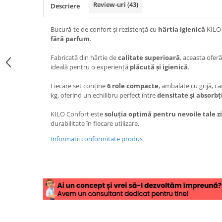
Review-uri
(43)
Descriere
Bucură-te de confort și rezistență cu
hârtia igienică
KILO 
fără parfum
.
Fabricată din hârtie de
calitate superioară
, aceasta ofer
ideală pentru o experiență
plăcută și igienică
.
Fiecare set conține
6 role compacte
, ambalate cu grijă, c
kg, oferind un echilibru perfect între
densitate și absorbț
KILO Confort este
soluția optimă pentru nevoile tale zi
durabilitate în fiecare utilizare.
Informatii conformitate produs