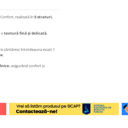
Confort, realizată în
5 straturi,
ă o
textură fină și delicată
,
are cântăresc întotdeauna exact 1
ie
.
lnice
, asigurând confort și