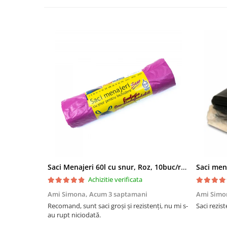
Saci Menajeri 60l cu snur, Roz, 10buc/rola
Saci men
Achizitie verificata
Ami Simona,
Acum 3 saptamani
Ami Simo
Recomand, sunt saci groși și rezistenți, nu mi s-
Saci rezist
au rupt niciodată.