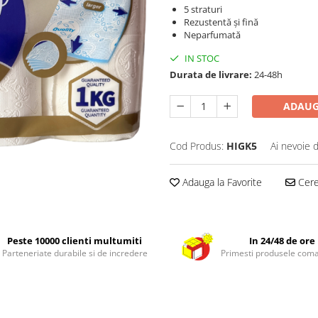
5 straturi
Rezustentă și fină
Neparfumată
IN STOC
Durata de livrare:
24-48h
ADAUG
Cod Produs:
HIGK5
Ai nevoie 
Adauga la Favorite
Cere 
Peste 10000 clienti multumiti
In 24/48 de ore
Parteneriate durabile si de incredere
Primesti produsele com