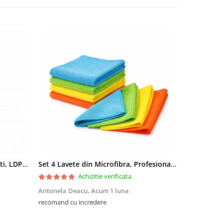
Saci menajeri 35L, Ultrarezistenti, LDPE, 15 buc/rola
Set 4 Lavete din Microfibra, Profesionale, 4 culori, 30x30cm
Achizitie verificata
Antonela Deacu,
Acum 1 luna
Amalia Fili
recomand cu incredere
Excelente, me