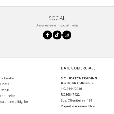
SOCIAL
Urmareste-ne in social media
DATE COMERCIALE
produselor
S.C. HORECA TRADING
DISTRIBUTION S.R.L.
 Plata
j40/2444/2016
e Retur
RO36847422
Produselor
Sos. Oltenitei, nr. 181
a online a litigiilor
Popesti-Leordeni, Ilfov