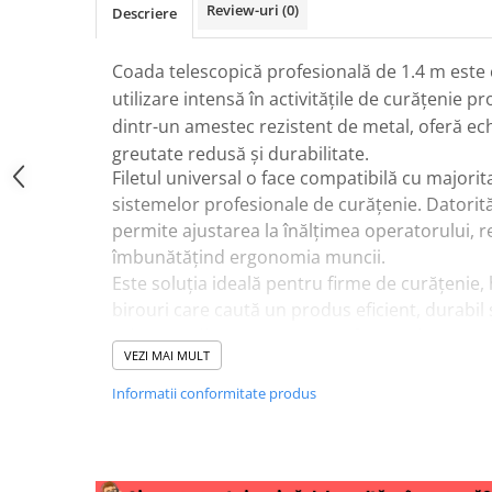
Review-uri
(0)
Descriere
Coada telescopică profesională de 1.4 m est
utilizare intensă în activitățile de curățenie p
dintr-un amestec rezistent de metal, oferă echi
greutate redusă și durabilitate.
Filetul universal o face compatibilă cu majorit
sistemelor profesionale de curățenie. Datorită
permite ajustarea la înălțimea operatorului, r
îmbunătățind ergonomia muncii.
Este soluția ideală pentru firme de curățenie,
birouri care caută un produs eficient, durabil
telescopică pentru mop profesional
creată 
VEZI MAI MULT
fiabilitate, la un
super preț
.
Informatii conformitate produs