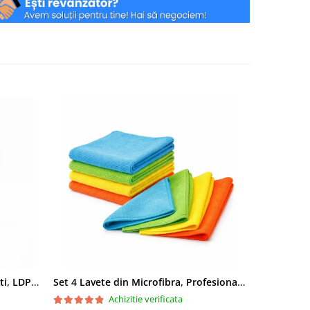
Saci menajeri 35L, Ultrarezistenti, LDPE, 15 buc/rola
Set 4 Lavete din Microfibra, Profesionale, 4 culori, 30x30cm
Achizitie verificata