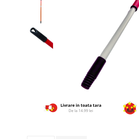
Geluri de Dus
Intretinere masina de spalat
Insecticide si Capcane
Odorizante
Sapunuri
Solutii desfundat tevi
Livrare in toata tara
De la 14.99 lei