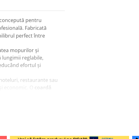
e concepută pentru
rofesională. Fabricată
librul perfect între
atea mopurilor și
 lungimii reglabile,
educând efortul și
 hoteluri, restaurante sau
 și economic. O
coardă
pentru performanță și