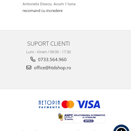
Antonela Deacu,
Acum 1 luna
Amalia Fili
recomand cu incredere
Excelente, me
SUPORT CLIENTI
Luni - Vineri / 09:00 - 17:30
0733.564.960
office@htdshop.ro