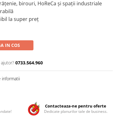
ățenie, birouri, HoReCa și spații industriale
rabilă
bil la super preț
A IN COS
 ajutor?
0733.564.960
informatii
Contacteaza-ne pentru oferte
andate!
Dedicate planurilor tale de business.