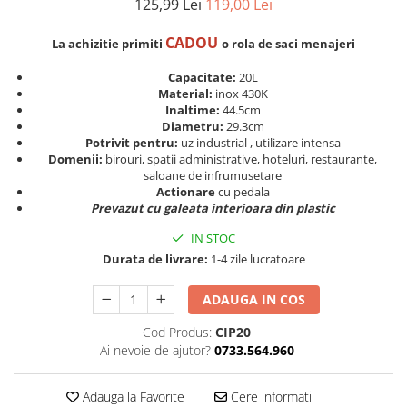
125,99 Lei
119,00 Lei
CADOU
La achizitie primiti
o rola de saci menajeri
Capacitate:
20L
Material:
inox 430K
Inaltime:
44.5cm
Diametru:
29.3cm
Potrivit pentru:
uz industrial , utilizare intensa
Domenii:
birouri, spatii administrative, hoteluri, restaurante,
saloane de infrumusetare
Actionare
cu pedala
Prevazut cu galeata interioara din plastic
IN STOC
Durata de livrare:
1-4 zile lucratoare
ADAUGA IN COS
Cod Produs:
CIP20
Ai nevoie de ajutor?
0733.564.960
Adauga la Favorite
Cere informatii