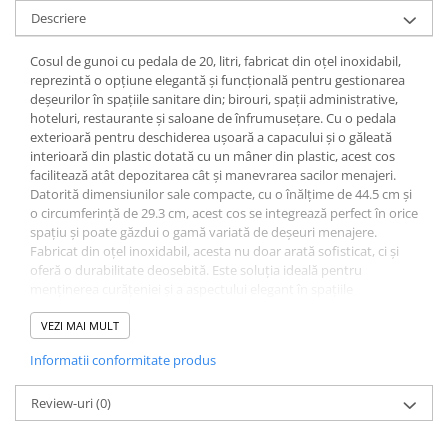
Descriere
Cosul de gunoi cu pedala de 20, litri, fabricat din oțel inoxidabil,
reprezintă o opțiune elegantă și funcțională pentru gestionarea
deșeurilor în spațiile sanitare din; birouri, spații administrative,
hoteluri, restaurante și saloane de înfrumusețare. Cu o pedala
exterioară pentru deschiderea ușoară a capacului și o găleată
interioară din plastic dotată cu un mâner din plastic, acest cos
facilitează atât depozitarea cât și manevrarea sacilor menajeri.
Datorită dimensiunilor sale compacte, cu o înălțime de 44.5 cm și
o circumferință de 29.3 cm, acest cos se integrează perfect în orice
spațiu și poate găzdui o gamă variată de deșeuri menajere.
Fabricat din oțel inoxidabil, acesta nu doar arată sofisticat, ci și
oferă o durabilitate deosebită. Este soluția ideală pentru
menținerea curățeniei și a aspectului elegant în spațiile
menționate.
VEZI MAI MULT
Informatii conformitate produs
Review-uri
(0)