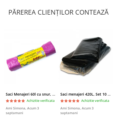
PĂREREA CLIENȚILOR CONTEAZĂ
Saci Menajeri 60l cu snur, Roz, 10buc/rola
Saci menajeri 420L, Set 10 bucati
Achizitie verificata
Achizitie verificata
Ami Simona,
Acum 3
Ami Simona,
Acum 3
N
saptamani
saptamani
F