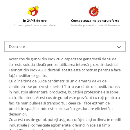
In 24/48 de ore
Contacteaza-ne pentru oferte
Primesti produsele comandate!
Dedicate planurilor tale de business.
Descriere
Acest cos de gunoi din inox cu o capacitate generoasă de 50 de
litri este soluția ideală pentru utilizarea intensă și uzul industrial.
Fabricat din inox 430K durabil, acesta este construit pentru a face
față mediilor exigente.
Cu o înălțime de 50 de centimetri și un diametru de 41 de
centimetri, se potrivește perfect într-o varietate de medii, inclusiv
în industria alimentară, producție, bucătării profesionale și zone
cu trafic intens. Acest cos de gunoi este prevăzut cu roți pentru a
facilita manipularea și transportul, ceea ce îl face extrem de
practic în spațiile unde este necesară o gestionare eficientă a
deșeurilor.
Cu acest cos de gunoi, puteți asigura curățenia și ordinea în medii
industriale și comerciale aglomerate, oferind în același timp