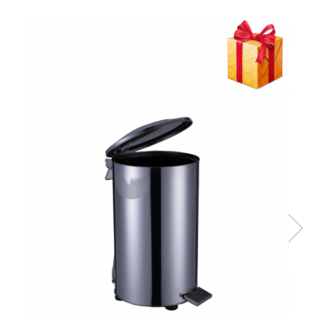
Geluri de Dus
Intretinere masina de spalat
Insecticide si Capcane
Odorizante
Sapunuri
Solutii desfundat tevi