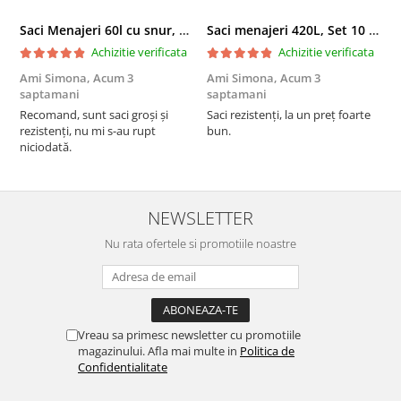
Saci Menajeri 60l cu snur, Roz, 10buc/rola
Saci menajeri 420L, Set 10 bucati
Achizitie verificata
Achizitie verificata
Ami Simona,
Acum 3
Ami Simona,
Acum 3
N
saptamani
saptamani
F
Recomand, sunt saci groși și
Saci rezistenți, la un preț foarte
rezistenți, nu mi s-au rupt
bun.
niciodată.
NEWSLETTER
Nu rata ofertele si promotiile noastre
Vreau sa primesc newsletter cu promotiile
magazinului. Afla mai multe in
Politica de
Confidentialitate