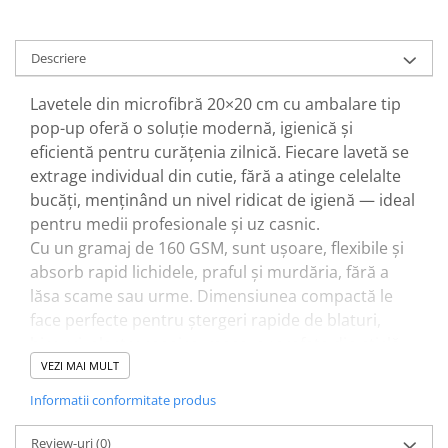
Descriere
Lavetele din microfibră 20×20 cm cu ambalare tip
pop-up oferă o soluție modernă, igienică și
eficientă pentru curățenia zilnică. Fiecare lavetă se
extrage individual din cutie, fără a atinge celelalte
bucăți, menținând un nivel ridicat de igienă — ideal
pentru medii profesionale și uz casnic.
Cu un gramaj de 160 GSM, sunt ușoare, flexibile și
absorb rapid lichidele, praful și murdăria, fără a
lăsa scame sau urme. Dimensiunea compactă le
face perfecte pentru ștergeri rapide de blaturi,
birouri, electrocasnice, mese, suprafețe din sticlă
sau inox.
VEZI MAI MULT
Cutia pop-up este ușor de depozitat și permite
Informatii conformitate produs
acces rapid, fiind ideală pentru bucătării, birouri,
spații comerciale, mașină sau zone de lucru.
Review-uri
(0)