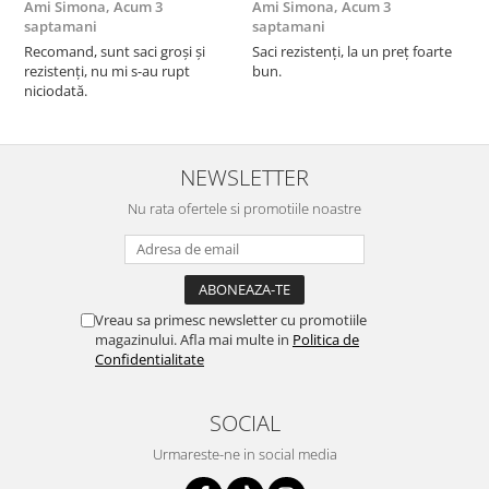
Ami Simona,
Acum 3
Ami Simona,
Acum 3
N
saptamani
saptamani
F
Recomand, sunt saci groși și
Saci rezistenți, la un preț foarte
rezistenți, nu mi s-au rupt
bun.
niciodată.
NEWSLETTER
Nu rata ofertele si promotiile noastre
Vreau sa primesc newsletter cu promotiile
magazinului. Afla mai multe in
Politica de
Confidentialitate
SOCIAL
Urmareste-ne in social media