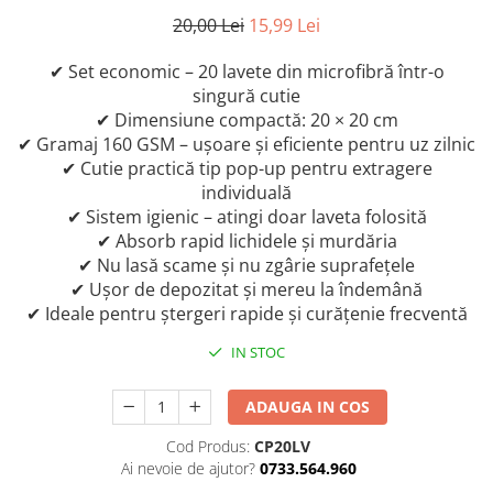
20,00 Lei
15,99 Lei
✔ Set economic – 20 lavete din microfibră într-o
singură cutie
✔ Dimensiune compactă: 20 × 20 cm
✔ Gramaj 160 GSM – ușoare și eficiente pentru uz zilnic
✔ Cutie practică tip pop-up pentru extragere
individuală
✔ Sistem igienic – atingi doar laveta folosită
✔ Absorb rapid lichidele și murdăria
✔ Nu lasă scame și nu zgârie suprafețele
✔ Ușor de depozitat și mereu la îndemână
✔ Ideale pentru ștergeri rapide și curățenie frecventă
IN STOC
ADAUGA IN COS
Cod Produs:
CP20LV
Ai nevoie de ajutor?
0733.564.960