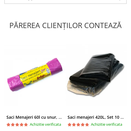
✔ Igienă maximă prin extragere individuală
✔ Curățare rapidă și eficientă
✔ Soluție practică și economică
PĂREREA CLIENȚILOR CONTEAZĂ
✔ Ideală pentru utilizare frecventă
Saci Menajeri 60l cu snur, Roz, 10buc/rola
Saci menajeri 420L, Set 10 bucati
Achizitie verificata
Achizitie verificata