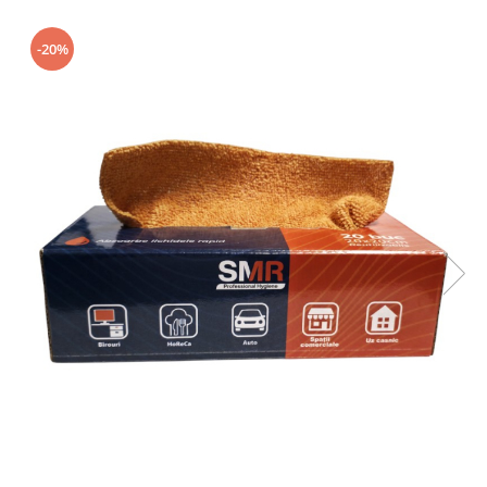
Geluri de Dus
Intretinere masina de spalat
-20%
Insecticide si Capcane
Odorizante
Sapunuri
Solutii desfundat tevi