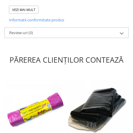
Design pentru Montare Pe Perete Designul dozatorului nostru
este special conceput pentru a fi montat pe perete, oferind o
VEZI MAI MULT
instalare ușoară și accesibilitate.
Informatii conformitate produs
Review-uri
(0)
PĂREREA CLIENȚILOR CONTEAZĂ