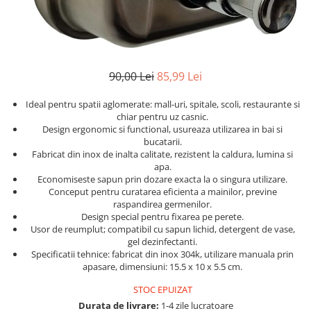
90,00 Lei
85,99 Lei
Ideal pentru spatii aglomerate: mall-uri, spitale, scoli, restaurante si
chiar pentru uz casnic.
Design ergonomic si functional, usureaza utilizarea in bai si
bucatarii.
Fabricat din inox de inalta calitate, rezistent la caldura, lumina si
apa.
Economiseste sapun prin dozare exacta la o singura utilizare.
Conceput pentru curatarea eficienta a mainilor, previne
raspandirea germenilor.
Design special pentru fixarea pe perete.
Usor de reumplut; compatibil cu sapun lichid, detergent de vase,
gel dezinfectanti.
Specificatii tehnice: fabricat din inox 304k, utilizare manuala prin
apasare, dimensiuni: 15.5 x 10 x 5.5 cm.
STOC EPUIZAT
Durata de livrare:
1-4 zile lucratoare