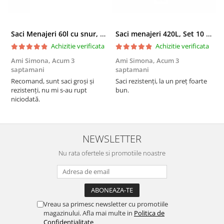
Saci Menajeri 60l cu snur, Roz, 10buc/rola
Saci menajeri 420L, Set 10 bucati
Achizitie verificata
Achizitie verificata
Ami Simona,
Acum 3
Ami Simona,
Acum 3
N
saptamani
saptamani
F
Recomand, sunt saci groși și
Saci rezistenți, la un preț foarte
rezistenți, nu mi s-au rupt
bun.
niciodată.
NEWSLETTER
Nu rata ofertele si promotiile noastre
Vreau sa primesc newsletter cu promotiile
magazinului. Afla mai multe in
Politica de
Confidentialitate