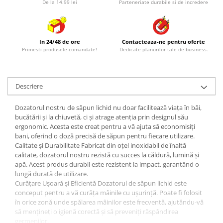
De la 14.99 lei
Parteneriate durabile si de incredere
In 24/48 de ore
Contacteaza-ne pentru oferte
Primesti produsele comandate!
Dedicate planurilor tale de business.
Descriere
Dozatorul nostru de săpun lichid nu doar facilitează viața în băi,
bucătării și la chiuvetă, ci și atrage atenția prin designul său
ergonomic. Acesta este creat pentru a vă ajuta să economisiți
bani, oferind o doză precisă de săpun pentru fiecare utilizare.
Calitate și Durabilitate Fabricat din oțel inoxidabil de înaltă
calitate, dozatorul nostru rezistă cu succes la căldură, lumină și
apă. Acest produs durabil este rezistent la impact, garantând o
lungă durată de utilizare.
Curățare Ușoară și Eficientă Dozatorul de săpun lichid este
conceput pentru a vă curăța mâinile cu ușurință. Poate fi folosit
în orice zonă unde spălarea mâinilor este frecventă, ajutându-vă
să mențineți o igienă corectă și să preveniți răspândirea
germenilor.