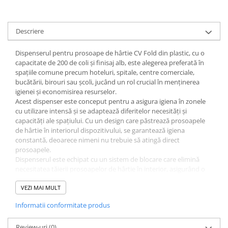
Descriere
Dispenserul pentru prosoape de hârtie CV Fold din plastic, cu o
capacitate de 200 de coli și finisaj alb, este alegerea preferată în
spațiile comune precum hoteluri, spitale, centre comerciale,
bucătării, birouri sau școli, jucând un rol crucial în menținerea
igienei și economisirea resurselor.
Acest dispenser este conceput pentru a asigura igiena în zonele
cu utilizare intensă și se adaptează diferitelor necesități și
capacități ale spațiului. Cu un design care păstrează prosoapele
de hârtie în interiorul dispozitivului, se garantează igiena
constantă, deoarece nimeni nu trebuie să atingă direct
prosoapele.
Dispenserul este echipat cu un sistem de blocare care elimină
necesitatea tăierii prosoapelor de hârtie în interior, asigurând o
utilizare sigură și eficientă. Acest sistem contribuie la
economisirea prosoapelor și permite o distribuție controlată.
VEZI MAI MULT
Cu o construcție solidă din materiale de înaltă calitate, acest
Informatii conformitate produs
dispenser oferă o utilizare pe termen lung. Este un produs care
inspiră încredere și rezistență, fiind preferat în zonele comune
datorită siguranței și durabilității sale.
Review-uri
(0)