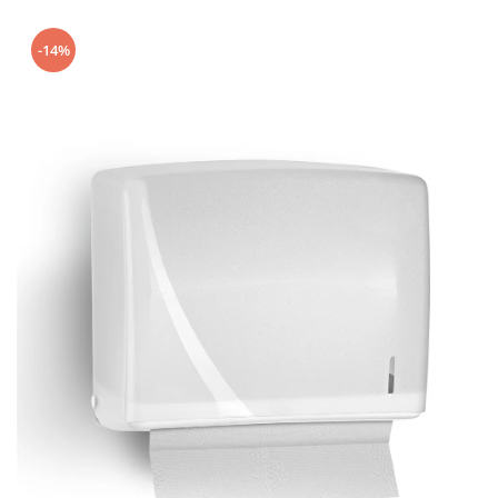
Geluri de Dus
Intretinere masina de spalat
-14%
Insecticide si Capcane
Odorizante
Sapunuri
Solutii desfundat tevi