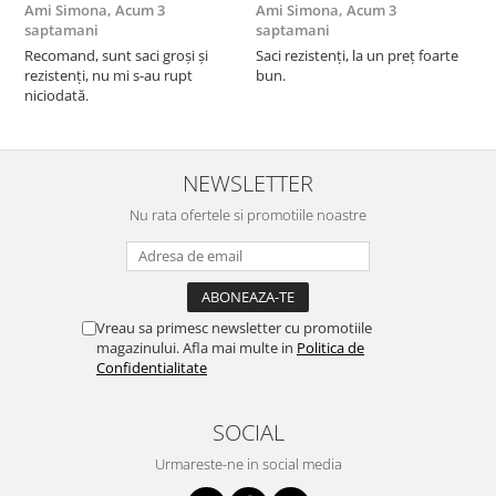
Ami Simona,
Acum 3
Ami Simona,
Acum 3
N
saptamani
saptamani
F
Recomand, sunt saci groși și
Saci rezistenți, la un preț foarte
rezistenți, nu mi s-au rupt
bun.
niciodată.
NEWSLETTER
Nu rata ofertele si promotiile noastre
Vreau sa primesc newsletter cu promotiile
magazinului. Afla mai multe in
Politica de
Confidentialitate
SOCIAL
Urmareste-ne in social media