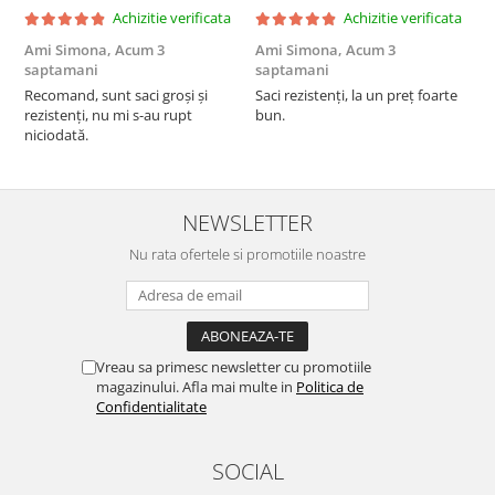
Achizitie verificata
Achizitie verificata
Ami Simona,
Acum 3
Ami Simona,
Acum 3
N
saptamani
saptamani
F
Recomand, sunt saci groși și
Saci rezistenți, la un preț foarte
rezistenți, nu mi s-au rupt
bun.
niciodată.
NEWSLETTER
Nu rata ofertele si promotiile noastre
Vreau sa primesc newsletter cu promotiile
magazinului. Afla mai multe in
Politica de
Confidentialitate
SOCIAL