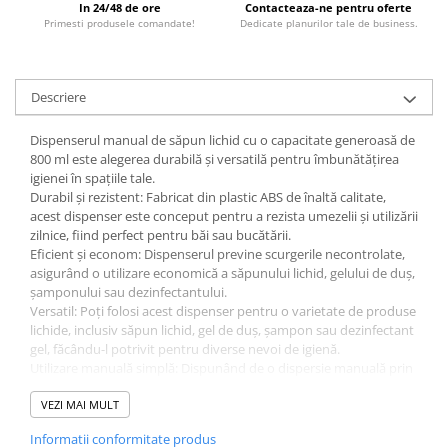
In 24/48 de ore
Contacteaza-ne pentru oferte
Primesti produsele comandate!
Dedicate planurilor tale de business.
Descriere
Dispenserul manual de săpun lichid cu o capacitate generoasă de
800 ml este alegerea durabilă și versatilă pentru îmbunătățirea
igienei în spațiile tale.
Durabil și rezistent: Fabricat din plastic ABS de înaltă calitate,
acest dispenser este conceput pentru a rezista umezelii și utilizării
zilnice, fiind perfect pentru băi sau bucătării.
Eficient și econom: Dispenserul previne scurgerile necontrolate,
asigurând o utilizare economică a săpunului lichid, gelului de duș,
șamponului sau dezinfectantului.
Versatil: Poți folosi acest dispenser pentru o varietate de produse
lichide, inclusiv săpun lichid, gel de duș, șampon sau dezinfectant
gel, făcându-l potrivit pentru diverse nevoi de igienă.
Utilizare manuală simplă: Dispunând de o dispersie manuală prin
apăsare, acest dispenser este ușor de utilizat, asigurând o
eliberare precisă a cantității dorite de săpun lichid sau alt produs
VEZI MAI MULT
similar.
Informatii conformitate produs