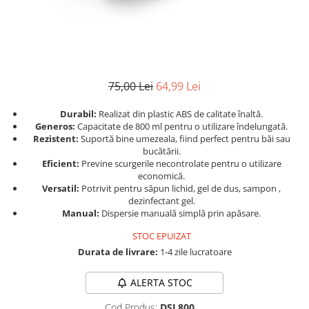
75,00 Lei
64,99 Lei
Durabil:
Realizat din plastic ABS de calitate înaltă.
Generos:
Capacitate de 800 ml pentru o utilizare îndelungată.
Rezistent:
Suportă bine umezeala, fiind perfect pentru băi sau
bucătării.
Eficient:
Previne scurgerile necontrolate pentru o utilizare
economică.
Versatil:
Potrivit pentru săpun lichid, gel de dus, sampon ,
dezinfectant gel.
Manual:
Dispersie manuală simplă prin apăsare.
STOC EPUIZAT
Durata de livrare:
1-4 zile lucratoare
ALERTA STOC
Cod Produs:
DSL800