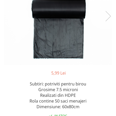
Geluri de Dus
Intretinere masina de spalat
Insecticide si Capcane
Odorizante
Sapunuri
Solutii desfundat tevi
5,99 Lei
Subtiri: potriviti pentru birou
Grosime 7.5 microni
Realizati din HDPE
Rola contine 50 saci menajeri
Dimensiune: 60x80cm
IN STOC