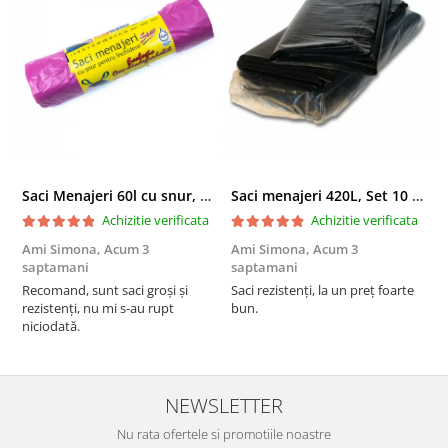
Saci Menajeri 60l cu snur, Roz, 10buc/rola
Saci menajeri 420L, Set 10 bucati
Achizitie verificata
Achizitie verificata
Ami Simona,
Acum 3
Ami Simona,
Acum 3
N
saptamani
saptamani
F
Recomand, sunt saci groși și
Saci rezistenți, la un preț foarte
rezistenți, nu mi s-au rupt
bun.
niciodată.
NEWSLETTER
Nu rata ofertele si promotiile noastre