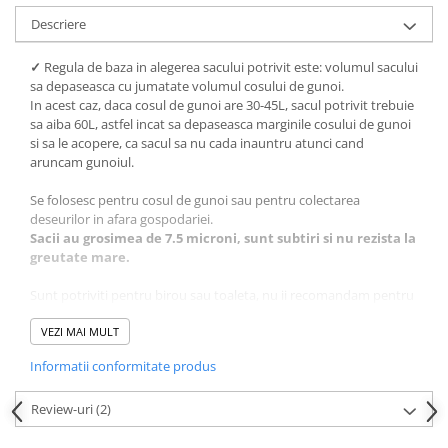
Descriere
✓
Regula de baza in alegerea sacului potrivit este: volumul sacului
sa depaseasca cu jumatate volumul cosului de gunoi.
In acest caz, daca cosul de gunoi are 30-45L, sacul potrivit trebuie
sa aiba 60L, astfel incat sa depaseasca marginile cosului de gunoi
si sa le acopere, ca sacul sa nu cada inauntru atunci cand
aruncam gunoiul.
Se folosesc pentru cosul de gunoi sau pentru colectarea
deseurilor in afara gospodariei.
Sacii au grosimea de 7.5 microni, sunt subtiri si nu rezista la
greutate mare.
Sunt potriviti pentru birou sau toaleta, nu ii recomandam pentru
greutate mare.
✓
VEZI MAI MULT
Rola contine 50 de saci pentru gunoi.
Informatii conformitate produs
Review-uri
(2)