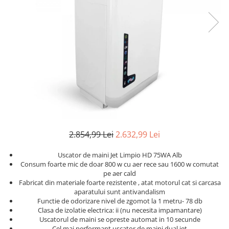
Geluri de Dus
Intretinere masina de spalat
Insecticide si Capcane
Odorizante
Sapunuri
Solutii desfundat tevi
2.854,99 Lei
2.632,99 Lei
Uscator de maini Jet Limpio HD 75WA Alb
Consum foarte mic de doar 800 w cu aer rece sau 1600 w comutat
pe aer cald
Fabricat din materiale foarte rezistente , atat motorul cat si carcasa
aparatului sunt antivandalism
Functie de odorizare nivel de zgomot la 1 metru- 78 db
Clasa de izolatie electrica: ii (nu necesita impamantare)
Uscatorul de maini se opreste automat in 10 secunde
Cel mai performant uscator de maini dual jet