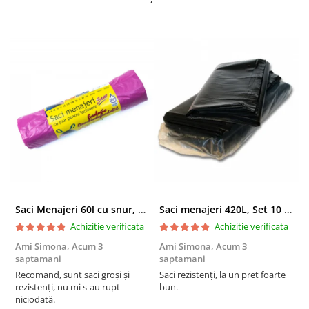
Saci Menajeri 60l cu snur, Roz, 10buc/rola
Saci menajeri 420L, Set 10 bucati
Achizitie verificata
Achizitie verificata
Ami Simona,
Acum 3
Ami Simona,
Acum 3
N
saptamani
saptamani
F
Recomand, sunt saci groși și
Saci rezistenți, la un preț foarte
rezistenți, nu mi s-au rupt
bun.
niciodată.