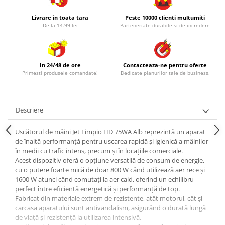
Livrare in toata tara
Peste 10000 clienti multumiti
De la 14.99 lei
Parteneriate durabile si de incredere
In 24/48 de ore
Contacteaza-ne pentru oferte
Primesti produsele comandate!
Dedicate planurilor tale de business.
Descriere
Uscătorul de mâini Jet Limpio HD 75WA Alb reprezintă un aparat
de înaltă performanță pentru uscarea rapidă și igienică a mâinilor
în medii cu trafic intens, precum și în locațiile comerciale.
Acest dispozitiv oferă o opțiune versatilă de consum de energie,
cu o putere foarte mică de doar 800 W când utilizează aer rece și
1600 W atunci când comutați la aer cald, oferind un echilibru
perfect între eficiență energetică și performanță de top.
Fabricat din materiale extrem de rezistente, atât motorul, cât și
carcasa aparatului sunt antivandalism, asigurând o durată lungă
de viață și rezistență la utilizarea intensivă.