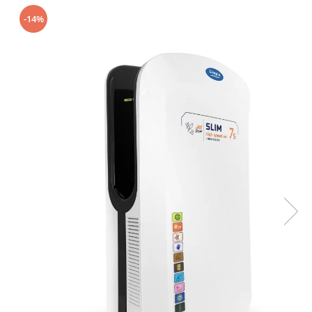
Geluri de Dus
-14%
Intretinere masina de spalat
Insecticide si Capcane
Odorizante
Sapunuri
Solutii desfundat tevi