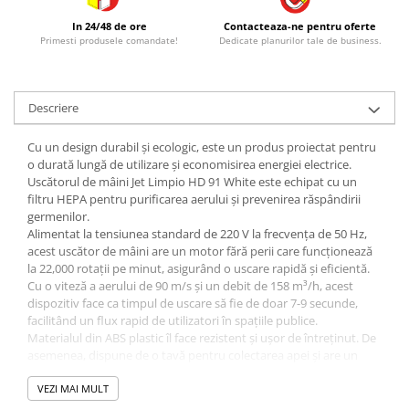
In 24/48 de ore
Contacteaza-ne pentru oferte
Primesti produsele comandate!
Dedicate planurilor tale de business.
Descriere
Cu un design durabil și ecologic, este un produs proiectat pentru
o durată lungă de utilizare și economisirea energiei electrice.
Uscătorul de mâini Jet Limpio HD 91 White este echipat cu un
filtru HEPA pentru purificarea aerului și prevenirea răspândirii
germenilor.
Alimentat la tensiunea standard de 220 V la frecvența de 50 Hz,
acest uscător de mâini are un motor fără perii care funcționează
la 22,000 rotații pe minut, asigurând o uscare rapidă și eficientă.
Cu o viteză a aerului de 90 m/s și un debit de 158 m³/h, acest
dispozitiv face ca timpul de uscare să fie de doar 7-9 secunde,
facilitând un flux rapid de utilizatori în spațiile publice.
Materialul din ABS plastic îl face rezistent și ușor de întreținut. De
asemenea, dispune de o tavă pentru colectarea apei și are un
nivel de protecție IPX1 împotriva umezelii.
Uscătorul de mâini Jet Limpio HD 91 White este o alegere
VEZI MAI MULT
excelentă pentru mediile publice și comerciale, asigurând o igienă