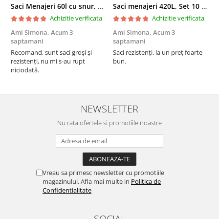
Saci Menajeri 60l cu snur, Roz, 10buc/rola
Saci menajeri 420L, Set 10 bucati
Achizitie verificata
Achizitie verificata
Ami Simona,
Acum 3
Ami Simona,
Acum 3
N
saptamani
saptamani
F
Recomand, sunt saci groși și
Saci rezistenți, la un preț foarte
rezistenți, nu mi s-au rupt
bun.
niciodată.
NEWSLETTER
Nu rata ofertele si promotiile noastre
Vreau sa primesc newsletter cu promotiile
magazinului. Afla mai multe in
Politica de
Confidentialitate
SOCIAL