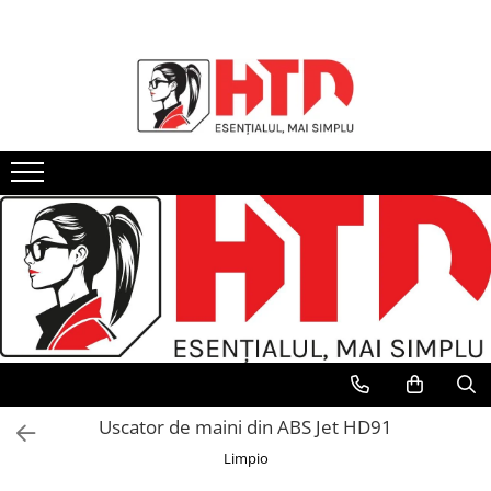
Accesorii curatenie
Detergenti
Hartie Igienica si Prosoape
Birotica si Papetarie
Protocol
Ambalaje HoReCa
Produse Personalizate
Accesorii menaj
Detergenti Suprafete
Hartie Igienica
Accesorii birou
Cafea si ceai
Ambalaje aluminiu
Pungi Personalizate
Carucioare curatenie
Detergenti Baie si Toaleta
Prosoape de hartie
Ambalare
Ambalaje carton si trestie
Cupe inghetata personalizate
Detergenti Bucatarie
Cosuri de Gunoi
Servetele
Articole din hartie
Ambalaje plastic
Cutii si Cup Holdere Personalizate
Detergenti Geamuri
Dispensere si Dozatoare
Instrumente de scris
Ambalaje polistiren
Pahare Personalizate
Detergenti Mobila
Manusi unica folosinta
Prezentare, organizare, arhivare
Aparate ambalat
Servetele Personalizate
Detergenti Pardoseli
Masini de spalat-aspirat pardoseli
Role pentru casa de marcat si POS
Folii Alimentare
Detergenti Vase
Saci menajeri si Pungi
Sisteme de prezentare si afisare
Paie de Baut
Detergenti rufe si balsam
Servetele umede
Pahare carton
Adezivi si Lipici
Pahare plastic
Clor si Inalbitor
Tacamuri
Degresanti
Uscator de maini din ABS Jet HD91
Tavi autoservire
Dezinfectanti
Limpio