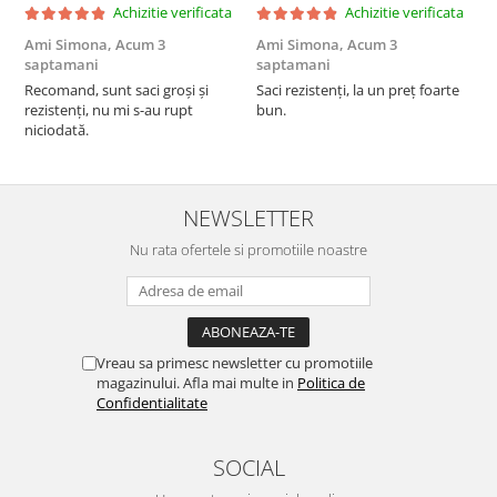
Achizitie verificata
Achizitie verificata
Ami Simona,
Acum 3
Ami Simona,
Acum 3
N
saptamani
saptamani
F
Recomand, sunt saci groși și
Saci rezistenți, la un preț foarte
rezistenți, nu mi s-au rupt
bun.
niciodată.
NEWSLETTER
Nu rata ofertele si promotiile noastre
Vreau sa primesc newsletter cu promotiile
magazinului. Afla mai multe in
Politica de
Confidentialitate
SOCIAL