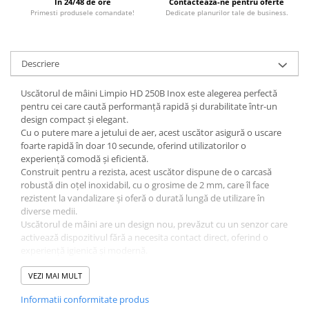
In 24/48 de ore
Contacteaza-ne pentru oferte
Primesti produsele comandate!
Dedicate planurilor tale de business.
Descriere
Uscătorul de mâini Limpio HD 250B Inox este alegerea perfectă
pentru cei care caută performanță rapidă și durabilitate într-un
design compact și elegant.
Cu o putere mare a jetului de aer, acest uscător asigură o uscare
foarte rapidă în doar 10 secunde, oferind utilizatorilor o
experiență comodă și eficientă.
Construit pentru a rezista, acest uscător dispune de o carcasă
robustă din oțel inoxidabil, cu o grosime de 2 mm, care îl face
rezistent la vandalizare și oferă o durată lungă de utilizare în
diverse medii.
Uscătorul de mâini are un design nou, prevăzut cu un senzor care
activează dispozitivul fără a necesita contact direct, oferind o
experiență igienică și modernă.
Cu un motor cu zgomot redus, acest uscător nu deranjează
mediul înconjurător, iar viteza de aer de 30 m/s și volumul de aer
VEZI MAI MULT
de 270 m³/h asigură performanțe excelente.
Informatii conformitate produs
Uscătorul de mâini funcționează la un voltaj de 220V și 50Hz, are