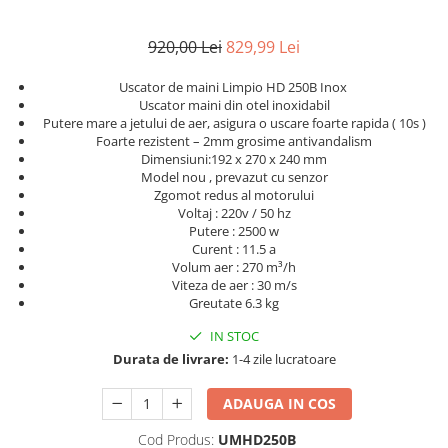
920,00 Lei
829,99 Lei
Uscator de maini Limpio HD 250B Inox
Uscator maini din otel inoxidabil
Putere mare a jetului de aer, asigura o uscare foarte rapida ( 10s )
Foarte rezistent – 2mm grosime antivandalism
Dimensiuni:192 x 270 x 240 mm
Model nou , prevazut cu senzor
Zgomot redus al motorului
Voltaj : 220v / 50 hz
Putere : 2500 w
Curent : 11.5 a
Volum aer : 270 m³/h
Viteza de aer : 30 m/s
Greutate 6.3 kg
IN STOC
Durata de livrare:
1-4 zile lucratoare
ADAUGA IN COS
Cod Produs:
UMHD250B