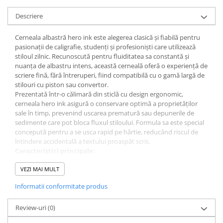
Descriere
Cerneala albastră hero ink este alegerea clasică și fiabilă pentru
pasionații de caligrafie, studenți și profesioniști care utilizează
stiloul zilnic. Recunoscută pentru fluiditatea sa constantă și
nuanța de albastru intens, această cerneală oferă o experiență de
scriere fină, fără întreruperi, fiind compatibilă cu o gamă largă de
stilouri cu piston sau convertor.
Prezentată într-o călimară din sticlă cu design ergonomic,
cerneala hero ink asigură o conservare optimă a proprietăților
sale în timp, prevenind uscarea prematură sau depunerile de
sedimente care pot bloca fluxul stiloului. Formula sa este special
concepută pentru a se usca rapid pe hârtie, reducând riscul de
întindere accidentală a textului proaspăt scris.
Caracteristici principale:
Culoare
: albastru regal/standard, ideal pentru documente
VEZI MAI MULT
oficiale, teme școlare sau corespondență.
Cantitate
: 50 ml, oferind un volum generos pentru utilizare
Informatii conformitate produs
îndelungată.
Recipient
: călimară din sticlă transparentă cu capac ermetic
Review-uri
pentru siguranță și controlul nivelului de lichid.
(0)
Performanță
: flux constant de scriere și uscare rapidă pe