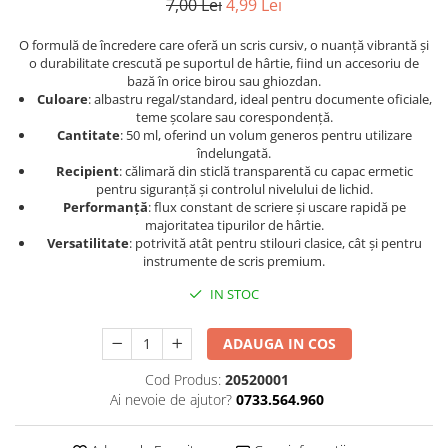
7,00 Lei
4,99 Lei
O formulă de încredere care oferă un scris cursiv, o nuanță vibrantă și
o durabilitate crescută pe suportul de hârtie, fiind un accesoriu de
bază în orice birou sau ghiozdan.
Culoare
: albastru regal/standard, ideal pentru documente oficiale,
teme școlare sau corespondență.
Cantitate
: 50 ml, oferind un volum generos pentru utilizare
îndelungată.
Recipient
: călimară din sticlă transparentă cu capac ermetic
pentru siguranță și controlul nivelului de lichid.
Performanță
: flux constant de scriere și uscare rapidă pe
majoritatea tipurilor de hârtie.
Versatilitate
: potrivită atât pentru stilouri clasice, cât și pentru
instrumente de scris premium.
IN STOC
ADAUGA IN COS
Cod Produs:
20520001
Ai nevoie de ajutor?
0733.564.960