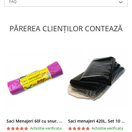
FAQ
majoritatea tipurilor de hârtie.
Versatilitate
: potrivită atât pentru stilouri clasice, cât și
pentru instrumente de scris premium.
PĂREREA CLIENȚILOR CONTEAZĂ
Saci Menajeri 60l cu snur, Roz, 10buc/rola
Saci menajeri 420L, Set 10 bucati
Achizitie verificata
Achizitie verificata