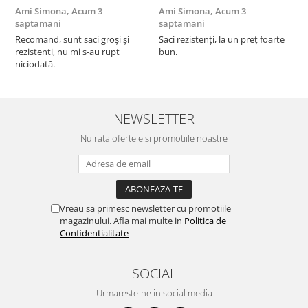
Ami Simona,
Acum 3
Ami Simona,
Acum 3
N
saptamani
saptamani
F
Recomand, sunt saci groși și
Saci rezistenți, la un preț foarte
rezistenți, nu mi s-au rupt
bun.
niciodată.
NEWSLETTER
Nu rata ofertele si promotiile noastre
Vreau sa primesc newsletter cu promotiile
magazinului. Afla mai multe in
Politica de
Confidentialitate
SOCIAL
Urmareste-ne in social media